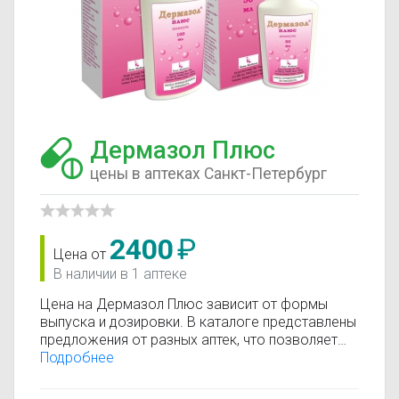
Дермазол Плюс
цены в аптеках Санкт-Петербург
2400
₽
Цена от
В наличии в 1 аптеке
Цена на Дермазол Плюс зависит от формы
выпуска и дозировки. В каталоге представлены
предложения от разных аптек, что позволяет
быстро найти, где купить Дермазол Плюс по
Подробнее
минимальной цене. Информация о стоимости
регулярно обновляется, поэтому вы видите