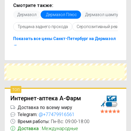
только актуальные данные.
Смотрите также:
Перед покупкой рекомендуется ознакомиться с
Дермазол
Дермазол Плюс
Дермазол шампунь
инструкцией по применению, показаниями и
противопоказаниями. При необходимости вы
Трещина заднего прохода
Серопозитивный ревматоид
можете подобрать аналоги Дермазол Плюс с
похожим действующим веществом или более
доступной ценой.
Показать все цены Санкт-Петербург на Дермазол
Чтобы купить Дермазол Плюс в ближайшей
→
аптеке, укажите свой город и сравните
предложения. Это поможет сэкономить время
и выбрать оптимальный вариант по цене и
наличию.
топ
Интернет-аптека А-Фарм
Доставка по всему миру
Telegram:
@+77479916561
Время работы:
Пн-Вс: 09:00-18:00
Доставка
: Международные