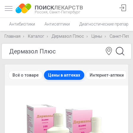
ПОИСК
ЛЕКАРСТВ
Россия,
Санкт-Петербург
Антибиотики
Антисептики
Диагностические препара
Главная
Каталог
Дермазол Плюс
Цены
Санкт-Пете
Всё о товаре
Цены в аптеках
Интернет-аптеки