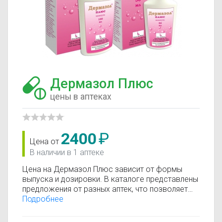
Дермазол Плюс
цены в аптеках
2400
₽
Цена от
В наличии в 1 аптеке
Цена на Дермазол Плюс зависит от формы
выпуска и дозировки. В каталоге представлены
предложения от разных аптек, что позволяет
быстро найти, где купить Дермазол Плюс по
Подробнее
минимальной цене. Информация о стоимости
регулярно обновляется, поэтому вы видите