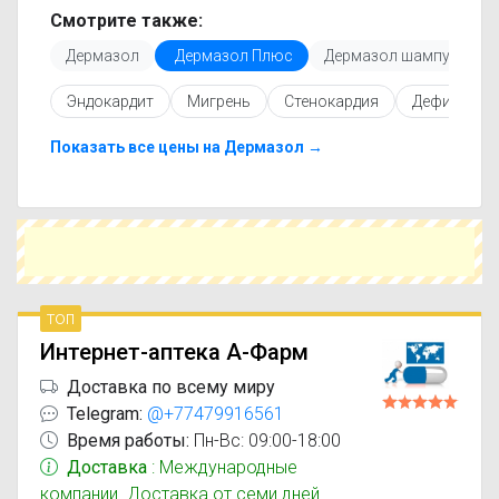
только актуальные данные.
Смотрите также:
Перед покупкой рекомендуется ознакомиться с
Дермазол
Дермазол Плюс
Дермазол шампунь
инструкцией по применению, показаниями и
противопоказаниями. При необходимости вы
Эндокардит
Мигрень
Стенокардия
Дефицит ви
можете подобрать аналоги Дермазол Плюс с
похожим действующим веществом или более
доступной ценой.
Показать все цены на Дермазол →
Чтобы купить Дермазол Плюс в ближайшей
аптеке, укажите свой город и сравните
предложения. Это поможет сэкономить время
и выбрать оптимальный вариант по цене и
наличию.
топ
Интернет-аптека А-Фарм
Доставка по всему миру
Telegram:
@+77479916561
Время работы:
Пн-Вс: 09:00-18:00
Доставка
: Международные
компании. Доставка от семи дней