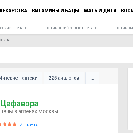
ЛЕКАРСТВА
ВИТАМИНЫ И БАДЫ
МАТЬ И ДИТЯ
КОС
еские препараты
Противогрибковые препараты
Противом
осква
Интернет-аптеки
225 аналогов
...
Цефавора
цены в аптеках Москвы
2 отзыва