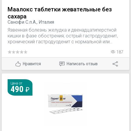
Маалокс таблетки жевательные без
сахара
Санофи С.п.А., Италия
Язвенная болезнь желудка и двенадцатиперстной
кишки в фазе обострения; острый гастродуоденит,
хронический гастродуоденит с нормальной или
повышенной секреторной функцией в фазе
187
обострения; грыжа пищеводного отверстия
диафрагмы, рефлюкс-эзофагит; диспептические
Нравится
Написать отзыв
явления, такие как дискомфорт или боли в
эпигастрии, изжога, кислая отрыжка после
погрешностей в диете, избыточного употребления
этанола, кофе, никотина диспептические явления,
Цена от
490
такие как дискомфорт или боли в эпигастрии,
изжога, кислая отрыжка (и их профилактика),
возникающие в результате применения некоторых
ЛС (НПВС, ГКС).