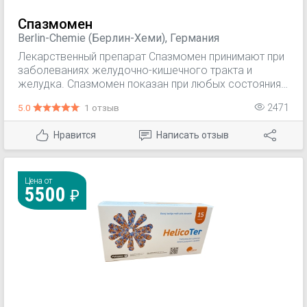
стимулируемой секреции кислоты, независимо от
раздражителя. Рабепразол натрия не обладает
Спазмомен
антихолинергическими свойствами.
Berlin-Chemie (Берлин-Хеми), Германия
Лекарственный препарат Спазмомен принимают при
заболеваниях желудочно-кишечного тракта и
желудка. Спазмомен показан при любых состояниях,
которые связаны с необходимостью снижения
5.0
1 отзыв
2471
интенсивности перистальтики или спазмами
кишечника (синдром раздраженного кишечника
Нравится
Написать отзыв
(СРК), абдоминальные боли и вздутие живота,
другие).
Цена от
5500