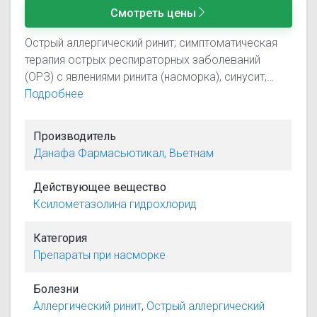
Смотреть цены
Острый аллергический ринит; симптоматическая
терапия острых респираторных заболеваний
(ОРЗ) с явлениями ринита (насморка), синусит,
поллиноз; евстахиит, средний отит (для
Подробнее
уменьшения отека слизистой оболочки
носоглотки). Подготовка больного к
Производитель
диагностическим манипуляциям в носовых ходах.
Данафа Фармасьютикал, Вьетнам
Действующее вещество
Ксилометазолина гидрохлорид
Категория
Препараты при насморке
Болезни
Аллергический ринит
,
Острый аллергический