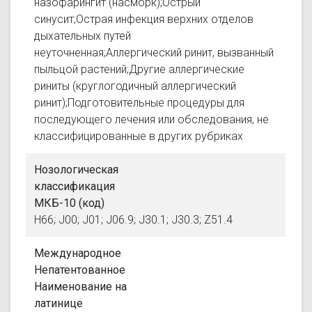
назофарингит (насморк);Острый
синусит;Острая инфекция верхних отделов
дыхательных путей
неуточненная;Аллергический ринит, вызванный
пыльцой растений;Другие аллергические
риниты (круглогодичный аллергический
ринит);Подготовительные процедуры для
последующего лечения или обследования, не
классифицированные в других рубриках
Нозологическая
классификация
МКБ-10 (код)
H66; J00; J01; J06.9; J30.1; J30.3; Z51.4
Международное
Непатентованное
Наименование на
латинице