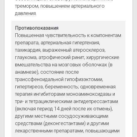
тремором, повышением артериального
давления.
Противопоказания
Повышенная чувствительность к компонентам
препарата, артериальная гипертензия,
тахикардия, выраженный атеросклероз,
глаукома, атрофический ринит, хирургические
вмешательства на мозговых оболочках (в
анамнезе), состояние после
транссфеноидальной гипофизэктомии,
гипертиреоз, беременность; одновременная
терапия ингибиторами моноаминоксидазы и
три- и тетрациклическими антидепрессантами
(включая период 14 дней после их отмены),
другими местными сосудосуживающими
средствами (деконгестантами) и другими
лекарственными препаратами, повышающими