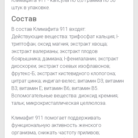
Климафита 911 - капсулы по 0,6 грамма по 30
штук в упаковке.
Состав
В состав Климафита 911 входят:
Действующие вещества: трифосфат кальция; l-
триптофан; оксид магния; экстракт хвоща;
экстракт валерианы; экстракт плодов
боярышника; дамиана; l-фенилаланин; экстракт
диоскореи; экстракт соевых изофлавонов;
фрутекс-Б; экстракт кистевидного клопогона;
цитрат цинка; индигал-велес; витамин D3; витамин
B3; витамин E; витамин B6; витамин B5.
Вспомогательные вещества: диоксид кремния;
тальк; микрокристаллическая целлюлоза.
Климафит 911 помогает поддерживать
функциональную активность женского
организма, снижать частоту приливов;