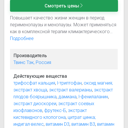
Смотреть цены
Повышает качество жизни женщин в период
перименопаузы и менопаузы. Может применяться
как в комплексной терапии климактерического
синдрома, так и для его профилактики.
Подробнее
Производитель
Твинс Тэк, Россия
Действующие вещества
трифосфат кальция
,
l-триптофан
,
оксид магния;
экстракт хвоща
,
экстракт валерианы
,
экстракт
плодов боярышника
,
дамиана
,
l-фенилаланин
,
экстракт диоскореи
,
экстракт соевых
изофлавонов
,
фрутекс-Б
,
экстракт
кистевидного клопогона
,
цитрат цинка;
индигал-велес
,
витамин D3
,
витамин B3
,
витамин