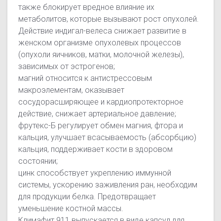
также блокирует вредное влияние их
метаболитов, которые вызывают рост опухолей.
Действие индигал-велеса снижает развитие в
женском организме опухолевых процессов
(опухоли яичников, матки, молочной железы),
зависимых от эстрогенов;
магний относится к антистрессовым
макроэлементам, оказывает
сосудорасширяющее и кардиопротекторное
действие, снижает артериальное давление;
фрутекс-Б регулирует обмен магния, фтора и
кальция, улучшает всасываемость (абсорбцию)
кальция, поддерживает кости в здоровом
состоянии;
цинк способствует укреплению иммунной
системы, ускорению заживления ран, необходим
для продукции белка. Предотвращает
уменьшение костной массы.
Климафит 911 выпускается в виде капсул для