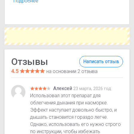
эффективности, переносимости и результатах
Подробнее
лечения. Помните, что отзывы носят
ознакомительный характер и не заменяют
консультацию врача.
Отзывы
Написать отзыв
4.5
на основании 2 отзыва
Алексей
23 марта, 2026 год
Использовал этот препарат для
облегчения дыхания при насморке.
Эффект наступает довольно быстро, и
дышать становится гораздо легче.
Однако, использовать его нужно строго
по инструкции, чтобы избежать