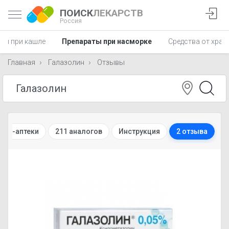
ПОИСК
ЛЕКАРСТВ
Россия
ты при кашле
Препараты при насморке
Средства от храп
Главная
Галазолин
Отзывы
нет-аптеки
211 аналогов
Инструкция
2 отзыва