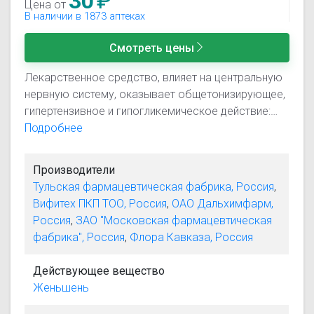
30
₽
Цена от
В наличии в 1873 аптеках
Смотреть цены
Лекарственное средство, влияет на центральную
нервную систему, оказывает общетонизирующее,
гипертензивное и гипогликемическое действие:
улучшает аппетит, повышает артериальное
Подробнее
давление, умственную и физическую
работоспособность; повышенную утомляемость,
Производители
сонливость; снижает содержание холестерина и
Тульская фармацевтическая фабрика, Россия
,
сахара в крови, активирует деятельность коры
Вифитех ПКП ТОО, Россия
,
ОАО Дальхимфарм,
надпочечников.
Россия
,
ЗАО "Московская фармацевтическая
фабрика", Россия
,
Флора Кавказа, Россия
Действующее вещество
Женьшень