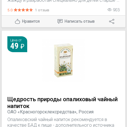
жажду и разработан специально для детей старше 4
месяцев. Детский гранулированный чай содержит
5.0
1 отзыв
903
экстракт ромашки. Растение обладает
противовоспалительными и успокаивающими
Нравится
Написать отзыв
свойствами. Ромашковый чай способствует
спокойному и здоровому сну малыша.
Гранулированные чаи Heinz созданы с заботой о
здоровье самых маленьких.
Цена от
49
Щедрость природы опалиховый чайный
напиток
ОАО «Красногорсклексредства», Россия
Опалиховский чайный напиток рекомендуется в
качестве БАД к пище - дополнительного источника