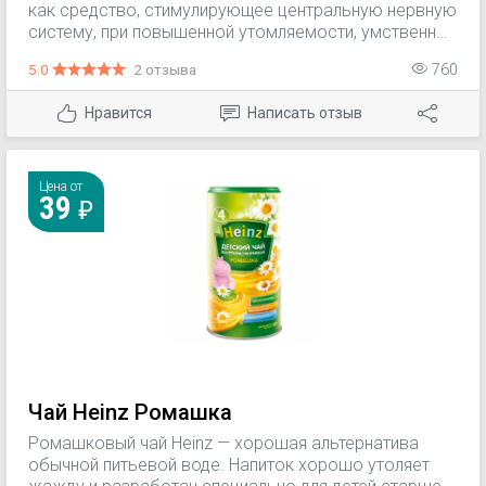
как средство, стимулирующее центральную нервную
систему, при повышенной утомляемости, умственных
и физических перегрузках, вегетативно-сосудистой
5.0
2 отзыва
760
дистонии, как стимулирующее средство для
ускорения выздоровления после болезней и
Нравится
Написать отзыв
операций, при пониженной работоспособности,
неврастенических и астенических состояниях, при
функциональных заболеваниях нервной системы.
Цена от
39
Чай Heinz Ромашка
Ромашковый чай Heinz — хорошая альтернатива
обычной питьевой воде. Напиток хорошо утоляет