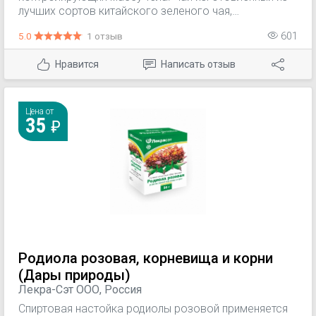
лучших сортов китайского зеленого чая,
обладающего детоксикационным, очищающим и
5.0
1 отзыв
601
антиоксидантным действием. Эффективность чая
обеспечивает комплекс целебных трав, витаминов и
Нравится
Написать отзыв
микроэлементов, способствующих нормализации
процессов пищеварения и выведению токсинов,
высвобождающихся из жировых клеток.
Поддерживает хорошее самочувствие и
Цена от
35
работоспособность. Для контроля веса при легкой
и средней степени ожирения.
Родиола розовая, корневища и корни
(Дары природы)
Лекра-Сэт ООО, Россия
Спиртовая настойка родиолы розовой применяется