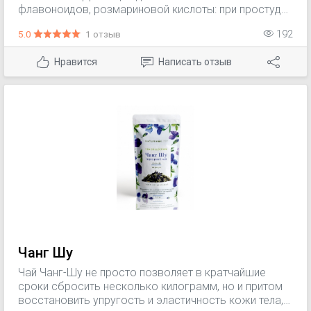
флавоноидов, розмариновой кислоты: при простуде;
для улучшения пищеварения; как успокаивающее
5.0
1 отзыв
192
средство
Нравится
Написать отзыв
Чанг Шу
Чай Чанг-Шу не просто позволяет в кратчайшие
сроки сбросить несколько килограмм, но и притом
восстановить упругость и эластичность кожи тела,