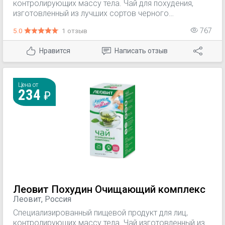
контролирующих массу тела. Чай для похудения,
изготовленный из лучших сортов черного
индийского чая включает травы способствующие
5.0
1 отзыв
767
динамичному снижению веса, уменьшению жировых
отложений и регулированию обмена веществ в
Нравится
Написать отзыв
организме по трем основным направлениям
(жировой, белковый, углеводный). Эффективность
доказана клинически, обеспечивает снижение веса
до 10% в месяц при соблюдении диеты. Для
Цена от
234
контроля веса при легкой и средней степени
ожирения.
Леовит Похудин Очищающий комплекс
Леовит, Россия
Специализированный пищевой продукт для лиц,
контролирующих массу тела. Чай изготовленный из