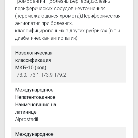
тромбоангиит [болезнь Бергера];Болезнь
периферических сосудов неуточненная
(перемежающаяся хромота);Периферическая
ангиопатия при болезнях,
классифицированных в других рубриках (в т.ч.
диабетическая ангиопатия)
Нозологическая
классификация
МКБ-10 (код)
I73.0; I73.1; I73.9; I79.2
Международное
Непатентованное
Наименование на
латинице
Alprostadil
Международное