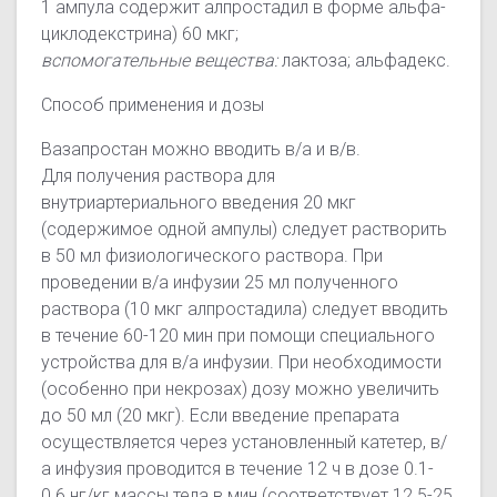
1 ампула содержит алпростадил в форме альфа-
циклодекстрина) 60 мкг;
вспомогательные вещества:
лактоза; альфадекс.
Способ применения и дозы
Вазапростан можно вводить в/а и в/в.
Для получения раствора для
внутриартериального введения 20 мкг
(содержимое одной ампулы) следует растворить
в 50 мл физиологического раствора. При
проведении в/а инфузии 25 мл полученного
раствора (10 мкг алпростадила) следует вводить
в течение 60-120 мин при помощи специального
устройства для в/а инфузии. При необходимости
(особенно при некрозах) дозу можно увеличить
до 50 мл (20 мкг). Если введение препарата
осуществляется через установленный катетер, в/
а инфузия проводится в течение 12 ч в дозе 0.1-
0.6 нг/кг массы тела в мин (соответствует 12.5-25