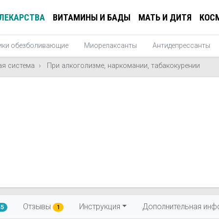
ЛЕКАРСТВА
ВИТАМИНЫ И БАДЫ
МАТЬ И ДИТЯ
КОС
ики обезболивающие
Миорелаксанты
Антидепрессанты
ая система
При алкоголизме, наркомании, табакокурении
Отзывы
Инструкция
Дополнительная инф
45
1