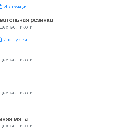
Инструкция
вательная резинка
щество:
никотин
Инструкция
щество:
никотин
щество:
никотин
мняя мята
щество:
никотин