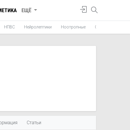
МЕТИКА
ЕЩЁ
НПВС
Нейролептики
Ноотропные
Средства от укач
ормация
Статьи