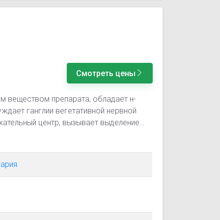
Смотреть цены
ым веществом препарата, обладает н-
ждает ганглии вегетативной нервной
хательный центр, вызывает выделение
дпочечников, повышает АД. При близком
тина, цитизин обладает гораздо более
евтическим индексом. Цитизин
гария
е никотина с соответствующими
му уменьшению и исчезновению