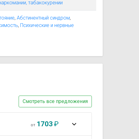
наркомании, табакокурении
тояние
,
Абстинентный синдром
,
симость
,
Психические и нервные
Смотреть все предложения
1703
₽
от