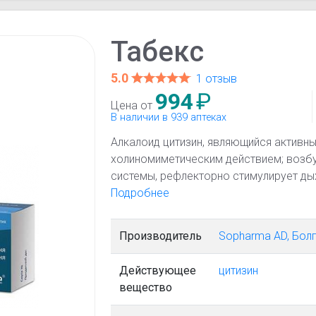
Табекс
5.0
1 отзыв
994
₽
Цена от
В наличии в 939 аптеках
Алкалоид цитизин, являющийся активн
холиномиметическим действием; возбу
системы, рефлекторно стимулирует ды
адреналина из мозгового вещества на
Подробнее
сходстве с механизмом действия нико
низкой токсичностью и бóльшим терап
Производитель
Sopharma AD, Бол
конкурентно подавляет взаимодействи
рецепторами, что ведет к постепенно
Действующее
цитизин
никотиновой зависимости.
вещество