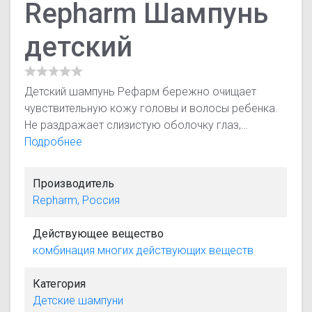
Repharm Шампунь
детский
Детский шампунь Рефарм бережно очищает
чувствительную кожу головы и волосы ребенка.
Не раздражает слизистую оболочку глаз,
способствует легкому расчесыванию волос
Подробнее
после купания. Экстракты ромашки и календулы,
входящие в состав, обладают успокаивающим
Производитель
действием, существенно уменьшают
Repharm, Россия
раздражение и покраснение кожи, способствуют
росту и укреплению волос до самых кончиков.
Действующее вещество
Волосы малыша становятся шелковистыми и не
комбинация многих действующих веществ
путаются.
Категория
Детские шампуни