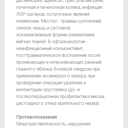
дисменорея, аднексит, приступы мигрени,
почечная и печеночная колика, инфекции
ЛОР-органов, остаточные явления
пневмонии. Местно - травмы сухожилий,
связок, мышц и суставов,
локализованные формы ревматизма
мягких тканей. В офтальмологии -
неинфекционный конъюнктивит,
посттравматическое воспаление после
проникающих и непроникающих ранений
глазного яблока, болевой синдром при
применении эксимерного лазера, при
проведении операции удаления и
инплантации хрусталика (до- и
послеоперационная профилактика миоза,
цистоидного отека зрительного нерва).
Противопоказания
Гиперчувствительность, нарушение