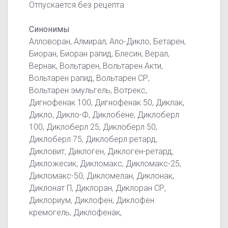
Отпускается без рецепта
Синонимы
Алловоран, Алмирал, Апо-Дикло, Бетарен,
Биоран, Биоран рапид, Блесин, Верал,
Вернак, Вольтарен, Вольтарен Акти,
Вольтарен рапид, Вольтарен СР,
Вольтарен эмульгель, Вотрекс,
Дигнофенак 100, Дигнофенак 50, Диклак,
Дикло, Дикло-Ф, Диклобене, Диклоберл
100, Диклоберл 25, Диклоберл 50,
Диклоберл 75, Диклоберл ретард,
Дикловит, Диклоген, Диклоген-ретард,
Дикложесик, Дикломакс, Дикломакс-25,
Дикломакс-50, Дикломелан, Диклонак,
Диклонат П, Диклоран, Диклоран СР,
Диклориум, Диклофен, Диклофен
кремогель, Диклофенак,