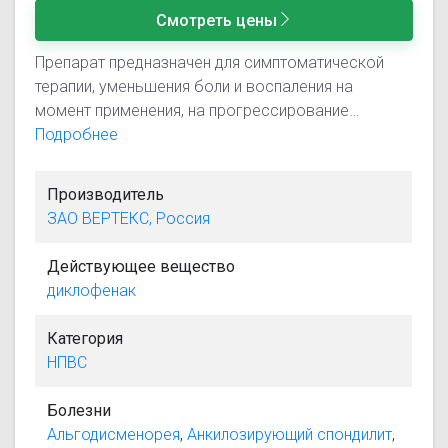
Смотреть цены
Препарат предназначен для симптоматической
терапии, уменьшения боли и воспаления на
момент применения, на прогрессирование
заболевания не влияет. - Посттравматическое
Подробнее
воспаление мягких тканей и суставов, например, в
результате растяжений и ушибов; - ревматические
Производитель
заболевания мягких тканей (тендовагинит, бурсит,
ЗАО ВЕРТЕКС, Россия
поражение периартикулярных тканей): - болевой
синдром и отечность, связанные с заболеваниями
Действующее вещество
мышц и суставов ревматоидный артрит,
диклофенак
остеоартроз, радикулиты, люмбаго, ишиас,
мышечные боли ревматического и
Категория
неревматического происхождения).
НПВС
Болезни
Альгодисменорея
,
Анкилозирующий спондилит
,