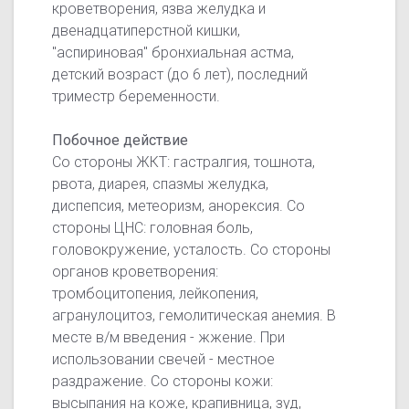
кроветворения, язва желудка и
двенадцатиперстной кишки,
"аспириновая" бронхиальная астма,
детский возраст (до 6 лет), последний
триместр беременности.
Побочное действие
Со стороны ЖКТ: гастралгия, тошнота,
рвота, диарея, спазмы желудка,
диспепсия, метеоризм, анорексия. Со
стороны ЦНС: головная боль,
головокружение, усталость. Со стороны
органов кроветворения:
тромбоцитопения, лейкопения,
агранулоцитоз, гемолитическая анемия. В
месте в/м введения - жжение. При
использовании свечей - местное
раздражение. Со стороны кожи:
высыпания на коже, крапивница, зуд,