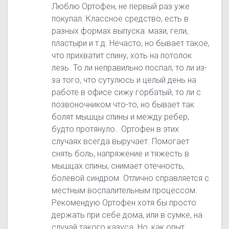
Люблю Ортофен, не первый раз уже
покупал. Классное средство, есть в
разных формах выпуска: мази, гели,
пластыри и т.д. Нечасто, но бывает такое,
что прихватит спину, хоть на потолок
лезь. То ли неправильно поспал, то ли из-
за того, что сутулюсь и целый день на
работе в офисе сижу горбатый, то ли с
позвоночником что-то, но бывает так
болят мышцы спины и между ребер,
будто протянуло.. Ортофен в этих
случаях всегда выручает. Помогает
снять боль, напряжение и тяжесть в
мышцах спины, снимает отечность,
болевой синдром. Отлично справляется с
местным воспалительным процессом.
Рекомендую Ортофен хотя бы просто
держать при себе дома, или в сумке, на
случай такого казуса. Но, как опыт