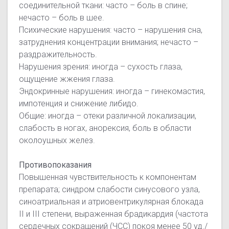
соединительной ткани: часто – боль в спине;
нечасто – боль в шее.
Психические нарушения: часто – нарушения сна,
затруднения концентрации внимания; нечасто –
раздражительность.
Нарушения зрения: иногда – сухость глаза,
ощущение жжения глаза.
Эндокринные нарушения: иногда – гинекомастия,
импотенция и снижение либидо.
Общие: иногда – отеки различной локализации,
слабость в ногах, анорексия, боль в области
околоушных желез.
Противопоказания
Повышенная чувствительность к компонентам
препарата; синдром слабости синусового узла,
синоатриальная и атриовентрикулярная блокада
II и III степени, выраженная брадикардия (частота
сердечных сокращений (ЧСС) покоя менее 50 уд./