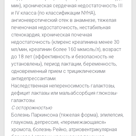
мин), хроническая сердечная недостаточность III
и IV класса (по классификации NYHA),
ангионевротический отек в анамнезе, тяжелая
печеночная недостаточность, нестабильная
стенокардия, хроническая почечная
недостаточность (клиренс креатинина менее 30
мл/мин, креатинин более 160 мкмоль/л), возраст
до 18 лет (эффективность и безопасность не
установлены), период лактации, беременность,
одновременный прием с трициклическими
антидепрессантами.
Наследственная непереносимость галактозы,
дефицит лактазы или мальабсорбция глюкозы-
галактозы.
С осторожностью
Болезнь Паркинсона (тяжелая форма), эпилепсия,
глаукома, депрессия, «перемежающаяся»
хромота, болезнь Рейно, атриовентрикулярная