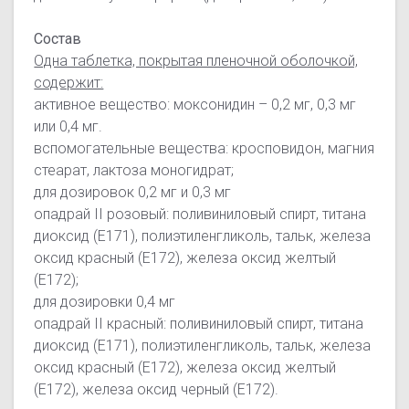
Состав
Одна таблетка, покрытая пленочной оболочкой,
содержит:
активное вещество: моксонидин – 0,2 мг, 0,3 мг
или 0,4 мг.
вспомогательные вещества: кросповидон, магния
стеарат, лактоза моногидрат;
для дозировок 0,2 мг и 0,3 мг
опадрай II розовый: поливиниловый спирт, титана
диоксид (Е171), полиэтиленгликоль, тальк, железа
оксид красный (Е172), железа оксид желтый
(Е172);
для дозировки 0,4 мг
опадрай II красный: поливиниловый спирт, титана
диоксид (Е171), полиэтиленгликоль, тальк, железа
оксид красный (Е172), железа оксид желтый
(Е172), железа оксид черный (Е172).