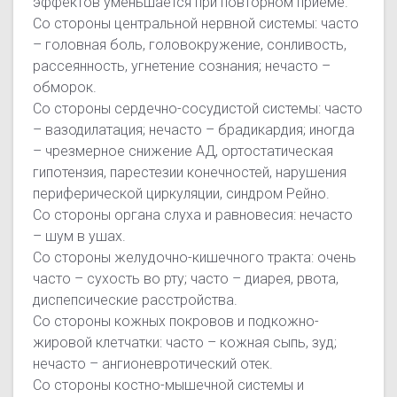
эффектов уменьшается при повторном приеме.
Со стороны центральной нервной системы: часто
– головная боль, головокружение, сонливость,
рассеянность, угнетение сознания; нечасто –
обморок.
Со стороны сердечно-сосудистой системы: часто
– вазодилатация; нечасто – брадикардия; иногда
– чрезмерное снижение АД, ортостатическая
гипотензия, парестезии конечностей, нарушения
периферической циркуляции, синдром Рейно.
Со стороны органа слуха и равновесия: нечасто
– шум в ушах.
Со стороны желудочно-кишечного тракта: очень
часто – сухость во рту; часто – диарея, рвота,
диспепсические расстройства.
Со стороны кожных покровов и подкожно-
жировой клетчатки: часто – кожная сыпь, зуд;
нечасто – ангионевротический отек.
Со стороны костно-мышечной системы и