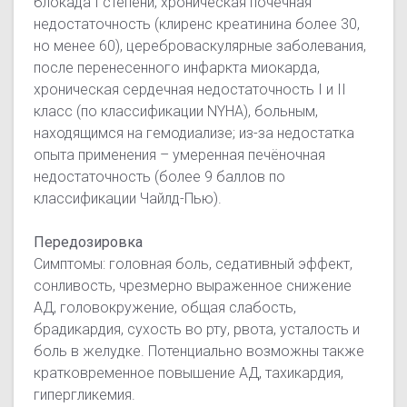
блокада I степени, хроническая почечная
недостаточность (клиренс креатинина более 30,
но менее 60), цереброваскулярные заболевания,
после перенесенного инфаркта миокарда,
хроническая сердечная недостаточность I и II
класс (по классификации NYHA), больным,
находящимся на гемодиализе; из-за недостатка
опыта применения – умеренная печёночная
недостаточность (более 9 баллов по
классификации Чайлд-Пью).
Передозировка
Симптомы: головная боль, седативный эффект,
сонливость, чрезмерно выраженное снижение
АД, головокружение, общая слабость,
брадикардия, сухость во рту, рвота, усталость и
боль в желудке. Потенциально возможны также
кратковременное повышение АД, тахикардия,
гипергликемия.