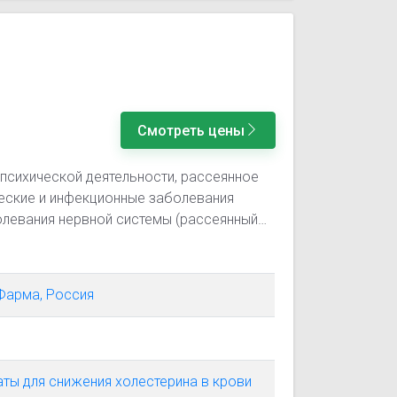
Смотреть цены
психической деятельности, рассеянное
ческие и инфекционные заболевания
олевания нервной системы (рассеянный
заболевания почек; сердечно-сосудистые
Фарма, Россия
н
ты для снижения холестерина в крови