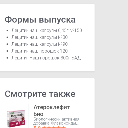
Формы выпуска
Лецитин наш капсулы 0,45г №150
Лецитин наш капсулы №30
Лецитин наш капсулы №90
Лецитин наш порошок 120г
Лецитин Наш порошок 300г БАД
Смотрите также
Атероклефит
Био
Биологически активная
добавка. Флавоноиды,
содержащиеся в