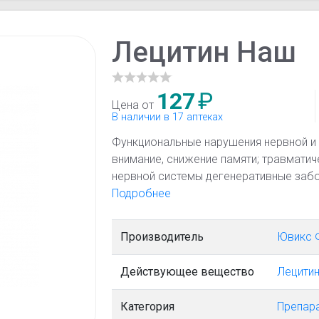
Лецитин Наш
127
₽
Цена от
В наличии в 17 аптеках
Функциональные нарушения нервной и 
внимание, снижение памяти; травмати
нервной системы дегенеративные заб
склероз); алкогольные полиневриты; 
Подробнее
заболевания и атеросклероз; псориаз.
Производитель
Ювикс 
Действующее вещество
Лецити
Категория
Препара