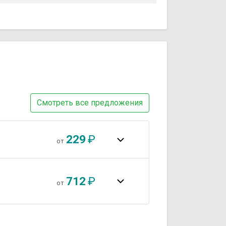
Смотреть все предложения
229
₽
от
712
₽
от