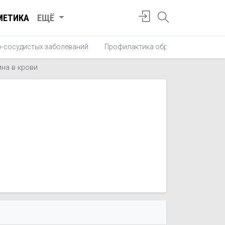
МЕТИКА
ЕЩЁ
о-сосудистых заболеваний
Профилактика образования тромб
на в крови