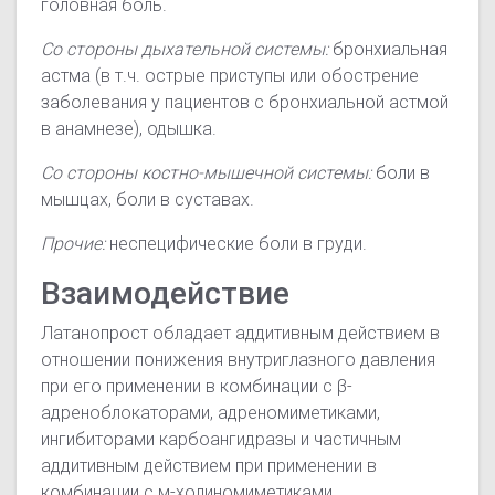
головная боль.
Со стороны дыхательной системы:
бронхиальная
астма (
в т.ч.
острые приступы или обострение
заболевания у пациентов с бронхиальной астмой
в анамнезе), одышка.
Со стороны костно-мышечной системы:
боли в
мышцах, боли в суставах.
Прочие:
неспецифические боли в груди.
Взаимодействие
Латанопрост обладает аддитивным действием в
отношении понижения внутриглазного давления
при его применении в комбинации с β-
адреноблокаторами, адреномиметиками,
ингибиторами карбоангидразы и частичным
аддитивным действием при применении в
комбинации с м-холиномиметиками.