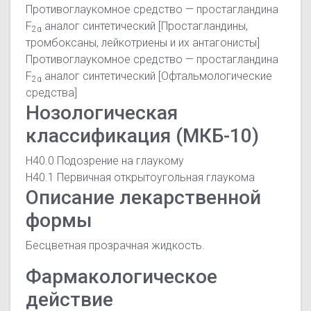
Противоглаукомное средство — простагландина
F
аналог синтетический
[Простагландины,
2α
тромбоксаны, лейкотриены и их антагонисты]
Противоглаукомное средство — простагландина
F
аналог синтетический
[Офтальмологические
2α
средства]
Нозологическая
классификация (МКБ-10)
H40.0 Подозрение на глаукому
H40.1 Первичная открытоугольная глаукома
Описание лекарственной
формы
Бесцветная прозрачная жидкость.
Фармакологическое
действие