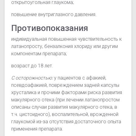
открытоугольная глаукома;
повышение внутриглазного давления.
Противопоказания
индивидуальная повышенная чувствительность к
латанопросту, бензалкония хлориду или другим
компонентам препарата;
возраст до 18 лет.
С осторожностью:
у пациентов с афакией,
псевдоафакией, повреждением задней капсулы
хрусталика и прочими факторами риска развития
макулярного отека (при лечении латанопростом
описаны случаи развития макулярного отека,
в
т.ч.
цистоидного), воспалительной, врожденной
глаукомой из-за отсутствия достаточного опыта
применения препарата.