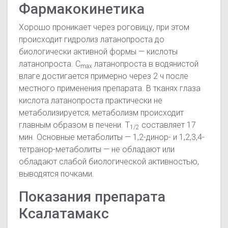
Фармакокинетика
Хорошо проникает через роговицу, при этом
происходит гидролиз латанопроста до
биологически активной формы — кислоты
латанопроста.
C
латанопроста в водянистой
max
влаге достигается примерно через 2 ч после
местного применения препарата. В тканях глаза
кислота латанопроста практически не
метаболизируется; метаболизм происходит
главным образом в печени.
T
составляет 17
1/2
мин. Основные метаболиты — 1,2-динор- и 1,2,3,4-
тетранор-метаболиты — не обладают или
обладают слабой биологической активностью,
выводятся почками.
Показания препарата
Ксалатамакс