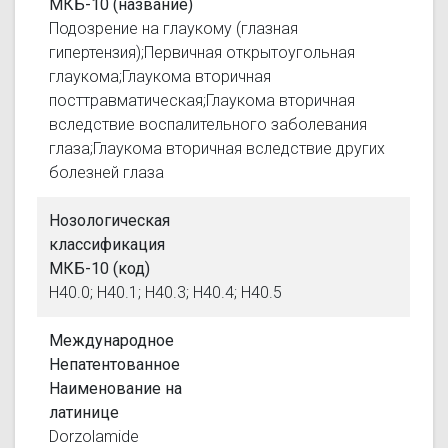
МКБ-10 (название)
Подозрение на глаукому (глазная
гипертензия);Первичная открытоугольная
глаукома;Глаукома вторичная
посттравматическая;Глаукома вторичная
вследствие воспалительного заболевания
глаза;Глаукома вторичная вследствие других
болезней глаза
Нозологическая
классификация
МКБ-10 (код)
H40.0; H40.1; H40.3; H40.4; H40.5
Международное
Непатентованное
Наименование на
латинице
Dorzolamide