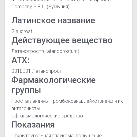
Company S.R.L. (Румыния)
Латинское название
Glauprost
Действующее вещество
Латанопрост*(Latanoprostum)
АТХ:
S01EE01 Латанопрост
Фармакологические
группы
Простагландины, тромбоксаны, лейкотриены и их
антагонисты
Офтальмологические средства
Показания
Открытоугольная глаукома, повышение