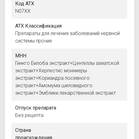
Код АТХ
N07XX
АТХ Классификация
Препараты для лечения заболеваний нервной
системы прочие
МНН
Гинкго Билоба экстракт+Центеллы азиатской
экстракт+Херпестис монниеры
экстракт+Кориандра посевного
экстракт+Амомума шиловидного
экстракт+Эмблики лекарственной экстракт
Отпуск препарата
Без рецепта
Страна
происхождения