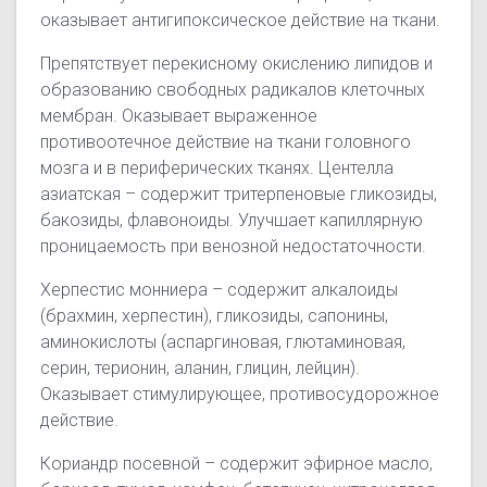
оказывает антигипоксическое действие на ткани.
Препятствует перекисному окислению липидов и
образованию свободных радикалов клеточных
мембран. Оказывает выраженное
противоотечное действие на ткани головного
мозга и в периферических тканях. Центелла
азиатская – содержит тритерпеновые гликозиды,
бакозиды, флавоноиды. Улучшает капиллярную
проницаемость при венозной недостаточности.
Херпестис монниера – содержит алкалоиды
(брахмин, херпестин), гликозиды, сапонины,
аминокислоты (аспаргиновая, глютаминовая,
серин, терионин, аланин, глицин, лейцин).
Оказывает стимулирующее, противосудорожное
действие.
Кориандр посевной – содержит эфирное масло,