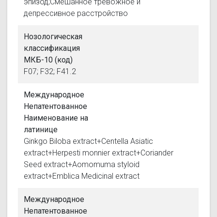
эпизод;Смешанное тревожное и
депрессивное расстройство
Нозологическая
классификация
МКБ-10 (код)
F07; F32; F41.2
Международное
Непатентованное
Наименование на
латинице
Ginkgo Biloba extract+Centella Asiatic
extract+Herpesti monnier extract+Coriander
Seed extract+Aomomuma styloid
extract+Emblica Medicinal extract
Международное
Непатентованное