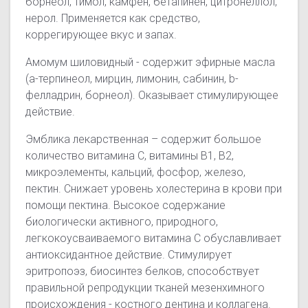
борнеол, тимол, камфен, бетапинен, цитронеллол,
нерол. Применяется как средство,
коррегирующее вкус и запах.
Амомум шиловидный - содержит эфирные масла
(а-терпинеол, мирцин, лимонин, сабинин, b-
фелладрин, борнеол). Оказывает стимулирующее
действие.
Эмблика лекарственная – содержит большое
количество витамина С, витамины В1, В2,
микроэлементы, кальций, фосфор, железо,
пектин. Снижает уровень холестерина в крови при
помощи пектина. Высокое содержание
биологически активного, природного,
легкокоусваиваемого витамина С обуславливает
антиоксидантное действие. Стимулирует
эритропоэз, биосинтез белков, способствует
правильной репродукции тканей мезенхимного
происхождения - костного дентина и коллагена.