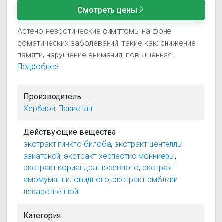
Смотреть цены
Астено-невротические симптомы на фоне
соматических заболеваний, такие как: снижение
памяти, нарушение внимания, повышенная
утомляемость.
Подробнее
Производитель
Хербион, Пакистан
Действующие вещества
экстракт гинкго билоба
,
экстракт центеллы
азиатской
,
экстракт херпестис монниеры
,
экстракт кориандра посевного
,
экстракт
амомума шиловидного
,
экстракт эмблики
лекарственной
Категория