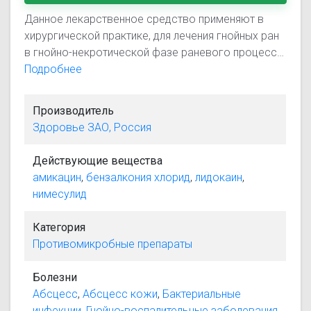
Данное лекарственное средство применяют в
хирургической практике, для лечения гнойных ран
в гнойно-некротической фазе раневого процесса.
Также применяют для предупреждения развития:
Подробнее
нагноения поверхностных и глубоких ран; при
послеоперационных осложнениях
Производитель
(послеоперационные нагноения ран, флегмона,
Здоровье ЗАО, Россия
фистула, абсцесс). В комбустиологии применяют
для профилактики и лечения нагноения ожоговых
Действующие вещества
ран, в дерматологической практике – для лечения
амикацин
,
бензалкония хлорид
,
лидокаин
,
гнойно-воспалительных заболеваний кожи
нимесулид
(пиодермии).
Категория
Противомикробные препараты
Болезни
Абсцесс
,
Абсцесс кожи
,
Бактериальные
инфекции
,
Гнойно-воспалительные заболевания