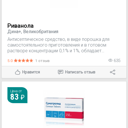
Риванола
Дина+, Великобритания
Антисептическое средство, в виде порошка для
самостоятельного приготовления и в готовом
растворе концентрации 0,1% и 1%, обладает
противомикробной активностью, борется с
5.0
1 отзыв
635
кокковыми микроорганизмами
Нравится
Написать отзыв
Цена от
83