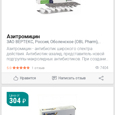
Азитромицин
ЗАО ВЕРТЕКС, Россия; Оболенское (OBL Pharm),
Россия; ОЗОН, Россия; ОАО "Фармстандарт-
Азитромицин - антибиотик широкого спектра
Лексредства", Россия; Zentiva, Чехия; АКРИХИН,
действия. Антибиотик-азалид, представитель новой
Россия; ПроМед, Россия; ОАО Дальхимфарм, Россия
подгруппы макролидных антибиотиков. При создании
в очаге воспаления высоких концентраций
5.0
1 отзыв
7404
оказывает бактерицидное действие.
Нравится
Написать отзыв
Цена от
304