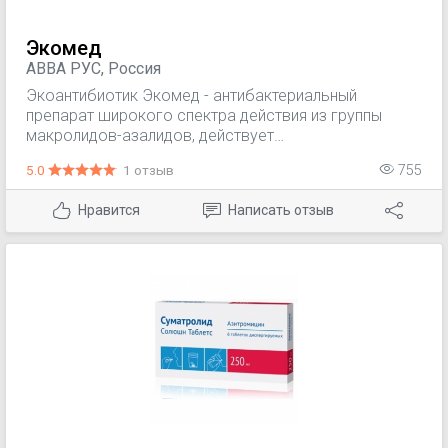
Экомед
АВВА РУС, Россия
Экоантибиотик Экомед - антибактериальный
препарат широкого спектра действия из группы
макролидов-азалидов, действует
бактериостатически. Связываясь с 50S
5.0
1 отзыв
755
субъединицей рибосом, угнетает пептидтранслоказу
на стадии трансляции, подавляет синтез белка,
Нравится
Написать отзыв
замедляет рост и размножение бактерий, в высоких
концентрациях оказывает бактерицидный эффект.
Действует на вне- и внутриклеточно расположенных
возбудителей. Микроорганизмы могут быть
изначально устойчивыми к действию антибиотика
или могут приобретать устойчивость к нему.