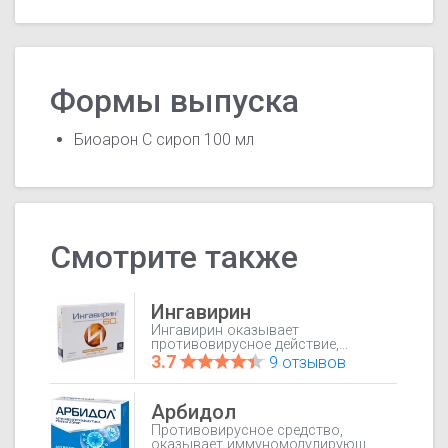
Формы выпуска
Биоарон C сироп 100 мл
Смотрите также
Ингавирин
Ингавирин оказывает
противовирусное действие,
эффективен в отношении
3.7
9 отзывов
вирусов гриппа типов А и В,
аденовирусной инфекции. В
эксперименте in vitro и in vivo
Арбидол
эффективно подавляет
репродукцию и цитопатическое
Противовирусное средство,
действие вирусов гриппа типов А
оказывает иммуномодулирующее