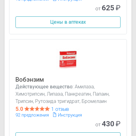
625
₽
от
Цены в аптеках
Вобэнзим
Действующее вещество:
Амилаза,
Химотрипсин, Липаза, Панкреатин, Папаин,
Трипсин, Рутозида тригидрат, Бромелаин
5.0
1 отзыв
92 предложения
Инструкция
430
₽
от