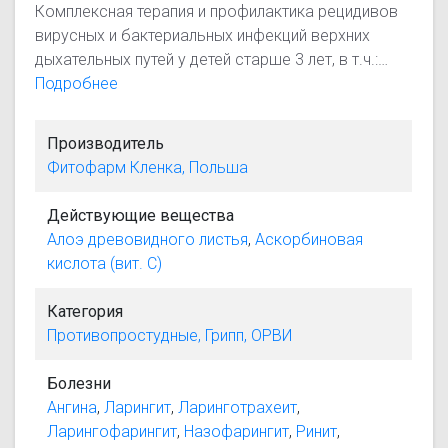
Комплексная терапия и профилактика рецидивов
вирусных и бактериальных инфекций верхних
дыхательных путей у детей старше 3 лет, в т.ч.:
фарингит; тонзиллит; ринит; ларингит;
Подробнее
ларинготрахеит; синусит; ангина.
Производитель
Фитофарм Кленка, Польша
Действующие вещества
Алоэ древовидного листья
,
Аскорбиновая
кислота (вит. С)
Категория
Противопростудные, Грипп, ОРВИ
Болезни
Ангина
,
Ларингит
,
Ларинготрахеит
,
Ларингофарингит
,
Назофарингит
,
Ринит
,