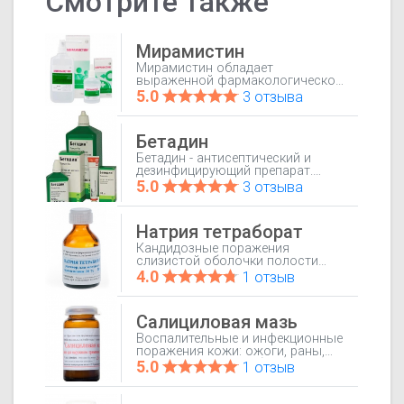
Смотрите также
Мирамистин
Мирамистин обладает
выраженной фармакологической
активностью против
5.0
3 отзыва
большинства возбудителей
заболеваний передающихся
половым путем, таких как
Бетадин
сифилис, гонорея, трихомониаз,
хламидиоз, генитальный герпес,
Бетадин - антисептический и
ВИЧ, вирусные гепатиты,
дезинфицирующий препарат.
генитальный кандидоз и др.
Оказывает бактерицидное
5.0
3 отзыва
Мирамистин является лидером
действие на грамположительные
среди препаратов, применяемых
и грамотрицательные бактерии
для профилактики инфекций
(за исключением Mycobacterium
Натрия тетраборат
передающихся половым путем.
tuberculosis). Активен в
отношении бактерий, грибов,
Кандидозные поражения
вирусов, простейших.
слизистой оболочки полости
Суппозитории изготовлены на
рта, глотки, половых органов.
4.0
1 отзыв
водорастворимой основе и не
оказывают раздражающего
действия.
Салициловая мазь
Воспалительные и инфекционные
поражения кожи: ожоги, раны,
псориаз, жирная себорея, экзема,
5.0
1 отзыв
отрубевидный лишай,
дискератоз, ихтиоз.