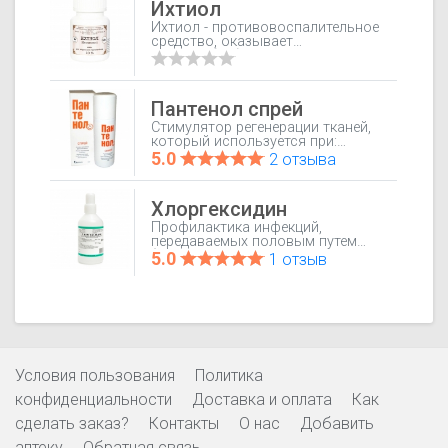
Ихтиол
Ихтиол - противовоспалительное
средство, оказывает
местнообезболивающее,
антисептическое,
кератопластическое действие.
Пантенол спрей
Стимулятор регенерации тканей,
который используется при:
Различные повреждения кожи и
5.0
2 отзыва
слизистых оболочек, в том числе
ссадины, ожоги, асептические
послеоперационные раны,
Хлоргексидин
трансплантаты кожи, буллезный
и пузырчатый дерматит.
Профилактика инфекций,
передаваемых половым путем
(хламидиоз, уреаплазмоз,
5.0
1 отзыв
трихомониаз, гонорея, сифилис,
генитальный герпес).
Дезинфекция гнойных ран,
инфицированных ожоговых
поверхностей; лечение инфекций
кожи и слизистых оболочек в
хирургии, в акушерстве и
гинекологии, урологии (уретриты,
Условия пользования
Политика
уретропростатиты),
стоматологии (гингивит,
конфиденциальности
Доставка и оплата
Как
стоматит, афты, пародонтит,
сделать заказ?
Контакты
О нас
Добавить
альвеолит).
аптеку
Обратная связь