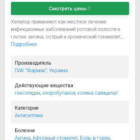
Смотреть цены
Хепилор применяют как местное лечение
инфекционных заболеваний ротовой полости и
глотки: ангина, острый и хронический тонзиллит,
фарингит, ларингит; гингивит, стоматит, афта. Уход
Подробнее
за ротовой полостью после стоматологических
вмешательств.
Производитель
ПАК "Фармак", Украина
Действующие вещества
гексэтидин
,
хлоробутанол
,
холина салицилат
Категория
Антисептики
Болезни
Ангина
,
Афтозный стоматит
,
Боль в горле
,