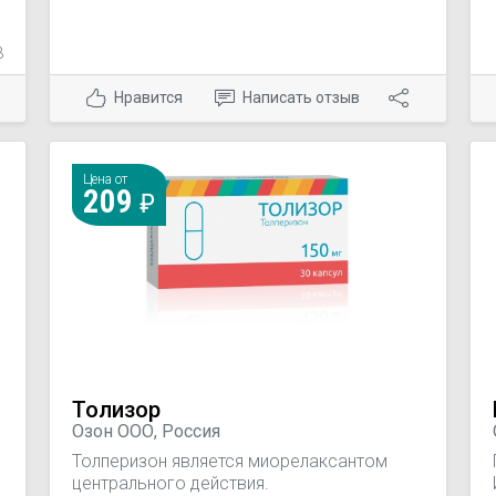
3
Нравится
Написать отзыв
Цена от
209
а
Толизор
Озон ООО, Россия
Толперизон является миорелаксантом
центрального действия.