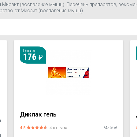
и Миозит (воспаление мышц). Перечень препаратов, рекоме
рство от Миозит (воспаление мышц)
Цена от
176
Диклак гель
я
4.5
4 отзыва
568
и