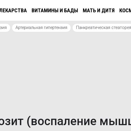
ЛЕКАРСТВА
ВИТАМИНЫ И БАДЫ
МАТЬ И ДИТЯ
КОС
нзия
Артериальная гипертензия
Панкреатическая стеаторе
озит (воспаление мыш