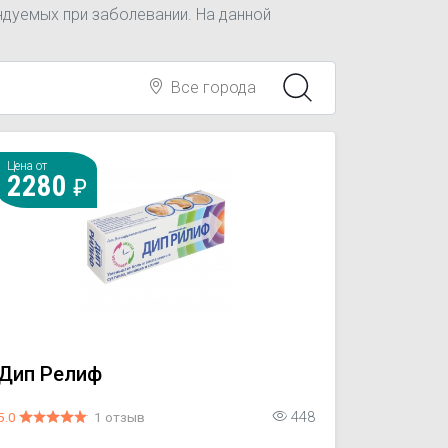
ндуемых при заболевании. На данной
Все города
Цена от
2280
Дип Релиф
5.0
1 отзыв
448