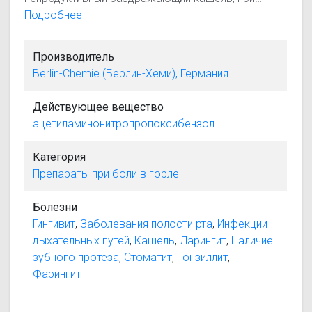
рассасывании создает ощущение прохлады в
Подробнее
полости рта и глотке. Фалиминт оказывает
болеутоляющее, освежающее, охлаждающее
Производитель
действие. Не оказывает подсушивающего
Berlin-Chemie (Берлин-Хеми), Германия
действия на слизистые оболочки, не вызывает
чувства онемения во рту. При нанесении на
Действующее вещество
слизистые оболочки раздражает нервные
ацетиламинонитропропоксибензол
окончания, оказывает незначительное
болеутоляющее действие. Препарат обладает
Категория
антисептическими (обеззараживающими) и
Препараты при боли в горле
противорвотными свойствами.
Болезни
Гингивит
,
Заболевания полости рта
,
Инфекции
дыхательных путей
,
Кашель
,
Ларингит
,
Наличие
зубного протеза
,
Стоматит
,
Тонзиллит
,
Фарингит