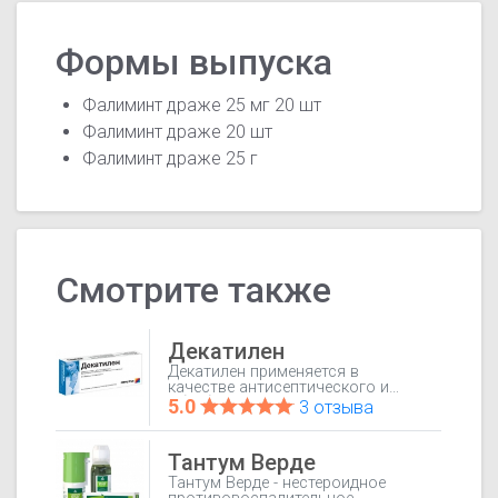
Формы выпуска
Фалиминт драже 25 мг 20 шт
Фалиминт драже 20 шт
Фалиминт драже 25 г
Смотрите также
Декатилен
Декатилен применяется в
качестве антисептического и
обезболивающего средства для
5.0
3 отзыва
адъювантной терапии при
нетяжелых инфекционно-
воспалительных процессах
Тантум Верде
полости рта и глотки (гингивит,
рецидивирующий афтозный
Тантум Верде - нестероидное
стоматит, фарингит, тонзиллит и