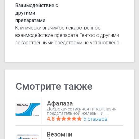
Взаимодействие с
другими
препаратами
Клинически значимое лекарственное
взаимодействие препарата Гентос с другими
лекарственными средствами не установлено.
Смотрите также
Афалаза
Доброкачественная гиперплазия
предстательной железы I и II
стадии; В составе комплексной
4.8
5 отзывов
терапии острого и хронического
простатита (в качестве
противовоспалительного и
Везомни
обезболивающего средства);