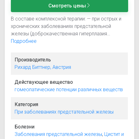
Смотреть цены
В составе комплексной терапии: — при острых и
хронических заболеваниях предстательной
железы (доброкачественная гиперплазия
предстательной железы, простатит) для
Подробнее
ослабления симптомов указанных заболеваний; —
при заболеваниях мочевого пузыря (цистит,
Производитель
атония мочевого пузыря).
Рихард Биттнер, Австрия
Действующее вещество
гомеопатические потенции различных веществ
Категория
При заболеваниях предстательной железы
Болезни
Заболевания предстательной железы
,
Цистит и