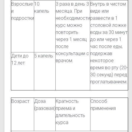
Взрослые
10
3 раза в день 3
Внутрь в чистом
и
капель
месяца. При
виде или
подростки
необходимости
развести в 1
курс можно
столовой ложке
повторить
воды за 30 минут
через 1 месяц
до или через 1
после
час после еды,
консультации с
подержав
Дети до
5 капель
врачом.
некоторое
12 лет
время во рту (20-
30 секунд) перед
проглатыванием.
Возраст
Доза
Кратность
Способ
(разовая)
приема и
применения
длительность
курса