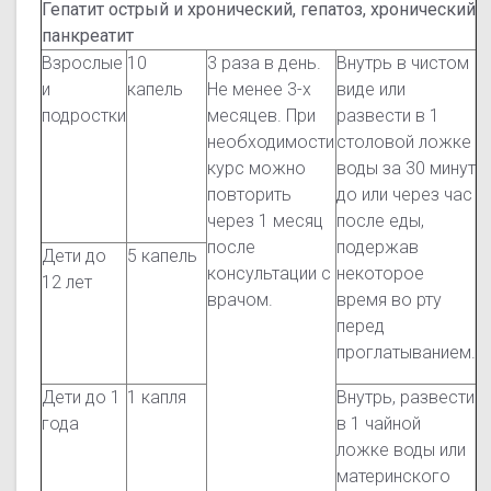
Гепатит острый и хронический, гепатоз, хронический
панкреатит
Взрослые
10
3 раза в день.
Внутрь в чистом
и
капель
Не менее 3-х
виде или
подростки
месяцев. При
развести в 1
необходимости
столовой ложке
курс можно
воды за 30 минут
повторить
до или через час
через 1 месяц
после еды,
после
подержав
Дети до
5 капель
консультации с
некоторое
12 лет
врачом.
время во рту
перед
проглатыванием.
Дети до 1
1 капля
Внутрь, развести
года
в 1 чайной
ложке воды или
материнского