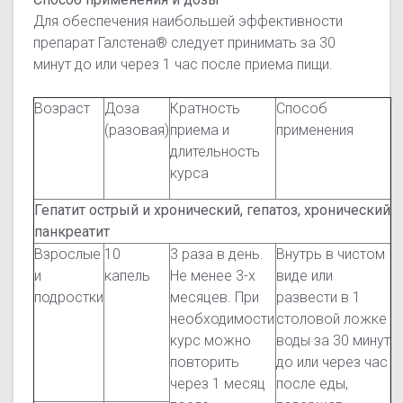
Для обеспечения наибольшей эффективности
препарат Галстена® следует принимать за 30
минут до или через 1 час после приема пищи.
Возраст
Доза
Кратность
Способ
(разовая)
приема и
применения
длительность
курса
Гепатит острый и хронический, гепатоз, хронический
панкреатит
Взрослые
10
3 раза в день.
Внутрь в чистом
и
капель
Не менее 3-х
виде или
подростки
месяцев. При
развести в 1
необходимости
столовой ложке
курс можно
воды за 30 минут
повторить
до или через час
через 1 месяц
после еды,