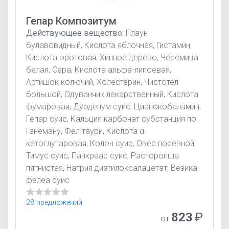
Гепар Композитум
Действующее вещество:
Плаун
булавовидный, Кислота яблочная, Гистамин,
Кислота оротовая, Хинное дерево, Черемица
белая, Сера, Кислота альфа-липоевая,
Артишок колючий, Холестерин, Чистотел
большой, Одуванчик лекарственный, Кислота
фумаровая, Дуоденум суис, Цианокобаламин,
Гепар суис, Кальция карбонат субстанция по
Ганеману, Фел таури, Кислота α-
кетоглутаровая, Колон суис, Овес посевной,
Тимус суис, Панкреас суис, Расторопша
пятнистая, Натрия диэтилоксалацетат, Везика
фелеа суис
28 предложений
823
₽
от