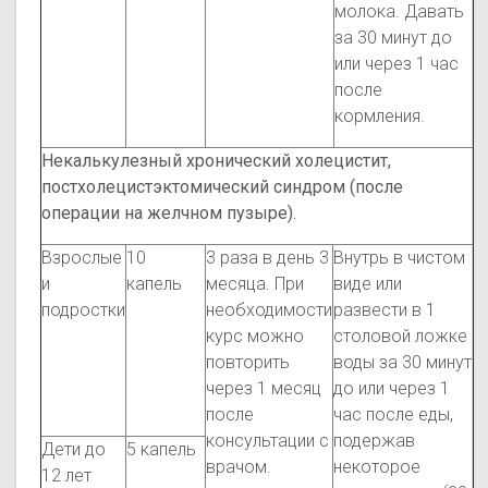
молока. Давать
за 30 минут до
или через 1 час
после
кормления.
Некалькулезный хронический холецистит,
постхолецистэктомический синдром (после
операции на желчном пузыре).
Взрослые
10
3 раза в день 3
Внутрь в чистом
и
капель
месяца. При
виде или
подростки
необходимости
развести в 1
курс можно
столовой ложке
повторить
воды за 30 минут
через 1 месяц
до или через 1
после
час после еды,
консультации с
подержав
Дети до
5 капель
врачом.
некоторое
12 лет