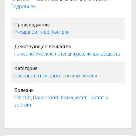
(хронический холецистит,
Подробнее
постхолецистэктомический синдром); —
хроническом панкреатите.
Производитель
Рихард Биттнер, Австрия
Действующее вещество
гомеопатические потенции различных веществ
Категория
Препараты при заболеваниях печени
Болезни
Гепатит
,
Панкреатит
,
Холецистит
,
Цистит и
уретрит