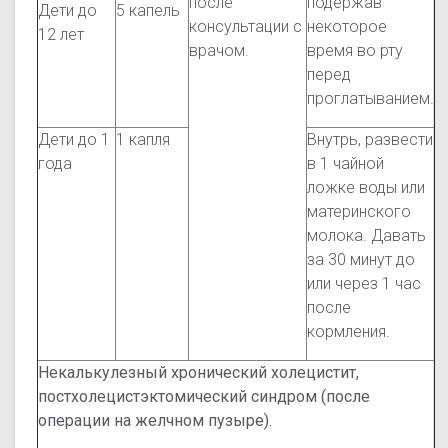
после
подержав
Дети до
5 капель
консультации с
некоторое
12 лет
врачом.
время во рту
перед
проглатыванием.
Дети до 1
1 капля
Внутрь, развести
года
в 1 чайной
ложке воды или
материнского
молока. Давать
за 30 минут до
или через 1 час
после
кормления.
Некалькулезный хронический холецистит,
постхолецистэктомический синдром (после
операции на желчном пузыре).