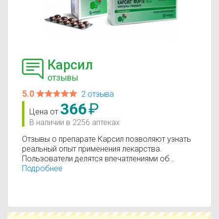
Карсил
отзывы
5.0
2 отзыва
366
₽
Цена от
В наличии в 2256 аптеках
Отзывы о препарате Карсил позволяют узнать
реальный опыт применения лекарства.
Пользователи делятся впечатлениями об
эффективности, переносимости и результатах
Подробнее
лечения. Помните, что отзывы носят
ознакомительный характер и не заменяют
консультацию врача.