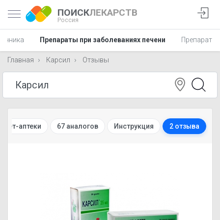
ПОИСК
ЛЕКАРСТВ
Россия
шечника
Препараты при заболеваниях печени
Препараты 
Главная
Карсил
Отзывы
рнет-аптеки
67 аналогов
Инструкция
2 отзыва