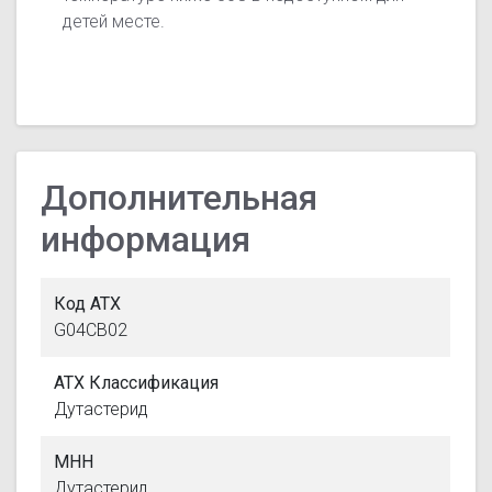
детей месте.
Дополнительная
информация
Код АТХ
G04CB02
АТХ Классификация
Дутастерид
МНН
Дутастерид