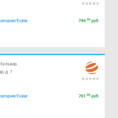
00
атория/Evalar
746
.
руб
 бульвар
р, д. 7
00
атория/Evalar
761
.
руб