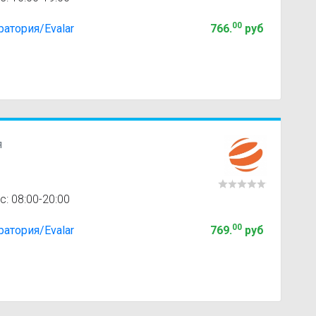
00
атория/Evalar
766
.
руб
я
с: 08:00-20:00
00
атория/Evalar
769
.
руб