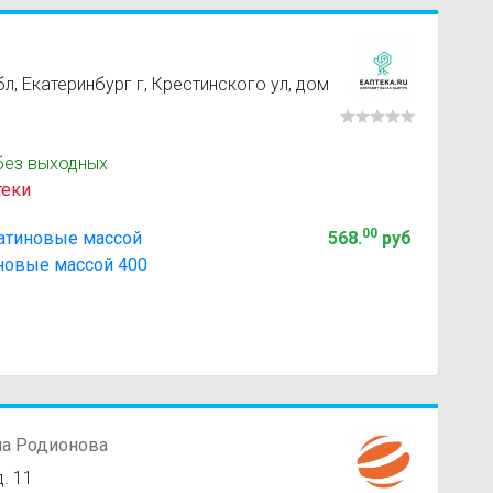
, Екатеринбург г, Крестинского ул, дом
без выходных
теки
00
латиновые массой
568
.
руб
новые массой 400
на Родионова
. 11