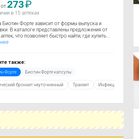
273
₽
 от
ичии в 15 аптеках
а Биотин Форте зависит от формы выпуска и
вки. В каталоге представлены предложения от
аптек, что позволяет быстро найти, где купить
 Форте по минимальной цене. Информация о
бнее
сти регулярно обновляется, поэтому вы видите
 актуальные данные.
покупкой рекомендуется ознакомиться с
те также:
кцией по применению, показаниями и
ин Форте
Биотин Форте капсулы
опоказаниями. При необходимости вы можете
ать аналоги Биотин Форте с похожим
ческий бронхит неуточненный
Трахеит
Инфекции горла
ующим веществом или более доступной ценой.
купить Биотин Форте в ближайшей аптеке,
е свой город и сравните предложения. Это
т сэкономить время и выбрать оптимальный
 по цене и наличию.