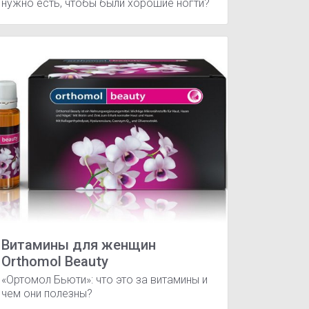
нужно есть, чтобы были хорошие ногти?
Витамины для женщин
Orthomol Beauty
«Ортомол Бьюти»: что это за витамины и
чем они полезны?