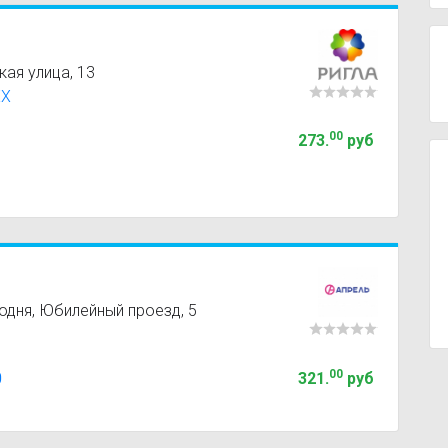
ая улица, 13
XX
00
273
.
руб
ходня, Юбилейный проезд, 5
00
0
321
.
руб