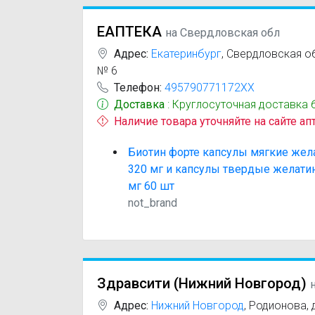
ЕАПТЕКА
на Свердловская обл
Адрес:
Екатеринбург
,
Свердловская обл
№ 6
Телефон:
495790771172XX
Доставка
: Круглосуточная доставка 
Наличие товара уточняйте на сайте ап
Биотин форте капсулы мягкие же
320 мг и капсулы твердые желати
мг 60 шт
not_brand
Здравсити (‎Нижний Новгород)
Адрес:
Нижний Новгород
,
Родионова, д