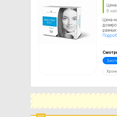
Цена
В нал
Цена н
дозиро
разных 
Биотин
Подро
стоимо
только
Перед 
Смотри
инстру
Биот
против
подобр
Хрони
действ
Чтобы 
укажит
поможе
вариант
топ