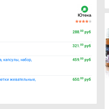
00
288
.
руб
00
321
.
руб
00
, капсулы, набор,
459
.
руб
00
блетки жевательные,
650
.
руб