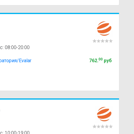
с: 08:00-20:00
00
атория/Evalar
762
.
руб
а
с: 10:00-19:00