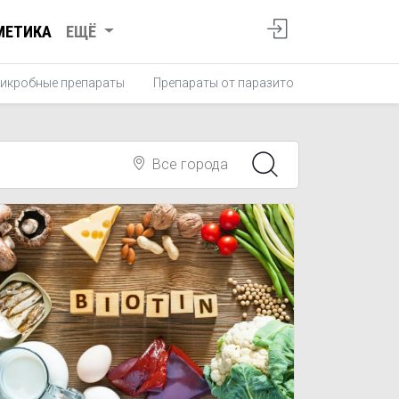
МЕТИКА
ЕЩЁ
икробные препараты
Препараты от паразитов
Противопро
Все города