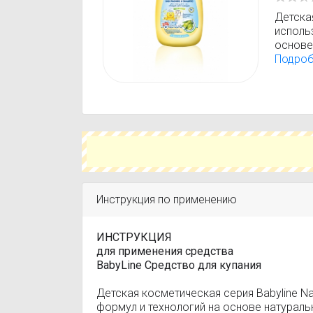
Детская
исполь
основе
для куп
Подро
для еж
вызыва
дней ж
Инструкция по применению
ИНСТРУКЦИЯ
для применения средства
BabyLine Средство для купания
Детская косметическая серия Babyline N
формул и технологий на основе натураль