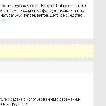
 косметическая серия Babyline Nature создана с
зованием современных формул и технологий на
 натуральных ингредиентов. Детское средство
ания и шампунь Babyline Nature отлично подходят
бнее
едневного купания ребенка. Эффект без слез, не
ют аллергии, уровень PH 5.5, подходит с первых
изни.
ature создана с использованием современных
ных ингредиентов.