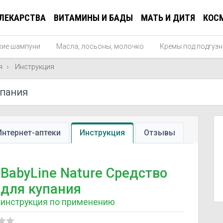
ЛЕКАРСТВА
ВИТАМИНЫ И БАДЫ
МАТЬ И ДИТЯ
КОС
кие шампуни
Масла, лосьоны, молочко
Кремы под подгузн
я
Инструкция
Интернет-аптеки
Инструкция
Отзывы
BabyLine Nature Средство
для купания
инструкция по применению