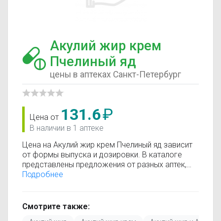
Акулий жир крем
Пчелиный яд
цены в аптеках Санкт-Петербург
131.6
₽
Цена от
В наличии в 1 аптеке
Цена на Акулий жир крем Пчелиный яд зависит
от формы выпуска и дозировки. В каталоге
представлены предложения от разных аптек,
что позволяет быстро найти, где купить Акулий
Подробнее
жир крем Пчелиный яд по минимальной цене.
Информация о стоимости регулярно
обновляется, поэтому вы видите только
Смотрите также:
актуальные данные.