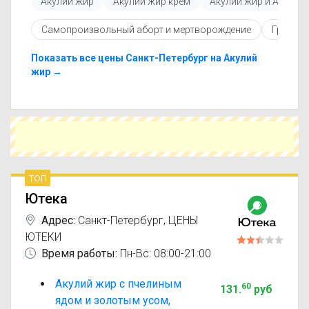
Акулий жир
Акулий жир крем
Акулий жир и Акация
Перед покупкой рекомендуется ознакомиться с
инструкцией по применению, показаниями и
Самопроизвольный аборт и мертворождение
Грипп и
противопоказаниями. При необходимости вы
можете подобрать аналоги Акулий жир крем
Пчелиный яд с похожим действующим
Показать все цены Санкт-Петербург на Акулий
веществом или более доступной ценой.
жир →
Чтобы купить Акулий жир крем Пчелиный яд в
ближайшей аптеке, укажите свой город и
сравните предложения. Это поможет
сэкономить время и выбрать оптимальный
вариант по цене и наличию.
топ
Ютека
Адрес:
Санкт-Петербург
,
ЦЕНЫ
ЮТЕКИ
Время работы:
Пн-Вс: 08:00-21:00
Акулий жир с пчелиным
60
131
.
руб
ядом и золотым усом,