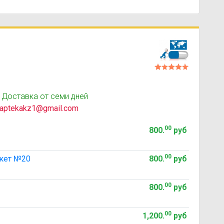
 Доставка от семи дней
aptekakz1@gmail.com
00
800
.
руб
00
кет №20
800
.
руб
00
800
.
руб
00
1,200
.
руб