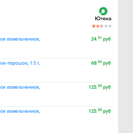
51
ное измельченное,
24
.
руб
04
е-порошок, 1.5 г,
68
.
руб
00
ное измельченное,
125
.
руб
00
ное измельченное,
125
.
руб