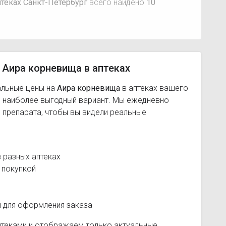
теках Санкт-Петербург
всего найдено
10
 Аира корневища в аптеках
альные цены на
Аира корневища
в аптеках вашего
ь наиболее выгодный вариант. Мы ежедневно
 препарата, чтобы вы видели реальные
 разных аптеках
 покупкой
и для оформления заказа
птеками и отображаем только актуальные