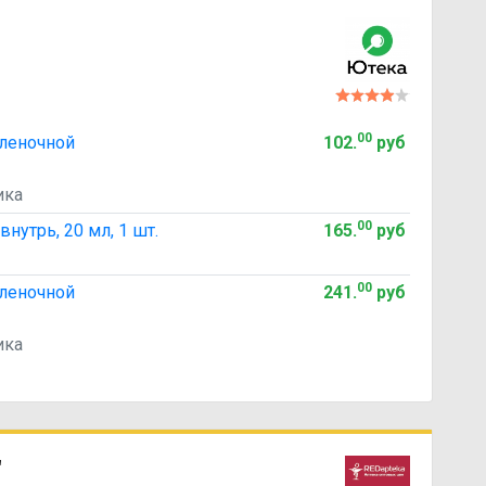
00
пленочной
102
.
руб
ика
00
внутрь, 20 мл, 1 шт.
165
.
руб
00
пленочной
241
.
руб
ика
"