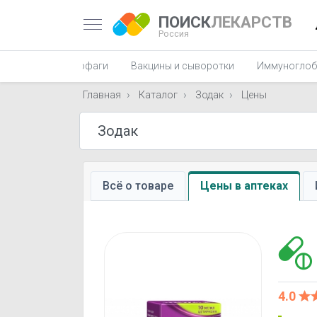
ПОИСК
ЛЕКАРСТВ
Россия
фаги, пиобактериофаги
Вакцины и сыворотки
Иммуноглоб
Главная
Каталог
Зодак
Цены
Всё о товаре
Цены в аптеках
4.0