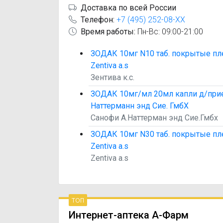
Доставка по всей России
Телефон:
+7 (495) 252-08-XX
Время работы:
Пн-Вс: 09:00-21:00
ЗОДАК 10мг N10 таб. покрытые пл
Zentiva a.s
Зентива к.с.
ЗОДАК 10мг/мл 20мл капли д/прие
Наттерманн энд Сие. ГмбХ
Санофи А.Наттерман энд Сие.Гмбх
ЗОДАК 10мг N30 таб. покрытые пл
Zentiva a.s
Zentiva a.s
топ
Интернет-аптека А-Фарм