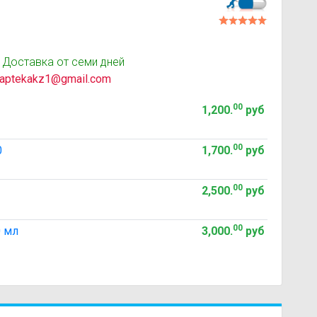
 Доставка от семи дней
aptekakz1@gmail.com
00
1,200
.
руб
00
0
1,700
.
руб
00
2,500
.
руб
00
0 мл
3,000
.
руб