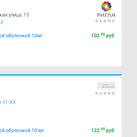
ая улица, 13
XX
00
ой оболочкой 10мг
102
.
руб
0-31-XX
00
ой оболочкой 10 мг
122
.
руб