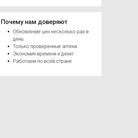
Почему нам доверяют
Обновление цен несколько раз в
день
Только проверенные аптеки
Экономия времени и денег
Работаем по всей стране
тки
Зодак Экспресс
Зодак 10 мг
Заболевания органов зрения
Конъюнктивит
Крапивница