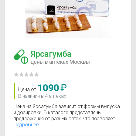
Ярсагумба
цены в аптеках Москвы
1090
₽
Цена от
В наличии в 4 аптеках
Цена на Ярсагумба зависит от формы выпуска
и дозировки. В каталоге представлены
предложения от разных аптек, что позволяет
быстро найти, где купить Ярсагумба по
Подробнее
минимальной цене. Информация о стоимости