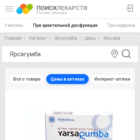
ПОИСК
ЛЕКАРСТВ
Россия,
Москва
ной железы
При эректильной дисфункции
При недержани
Главная
Каталог
Ярсагумба
Цены
Москва
Всё о товаре
Цены в аптеках
Интернет-аптеки