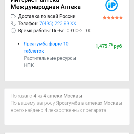
Международная Аптека
Доставка по всей России
Телефон:
7(495) 223 89 XX
Время работы:
Пн-Вс: 09:00-21:00
Ярсагумба форте 10
78
1,475
.
руб
таблеток
Растительные ресурсы
НПК
Показано
4
из
4 аптеки Москвы
По вашему запросу
Ярсагумба в аптеках Москвы
всего найдено
4
лекарственных препарата