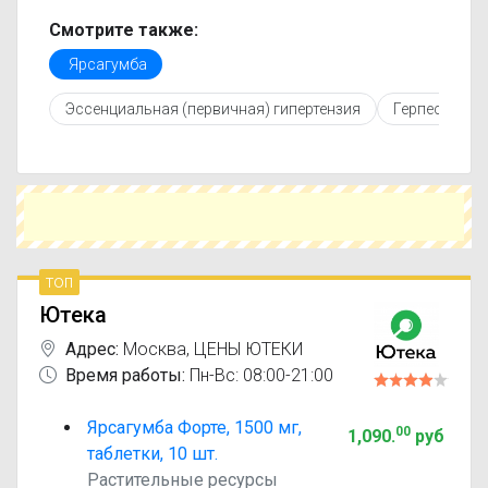
регулярно обновляется, поэтому вы видите
только актуальные данные.
Смотрите также:
Перед покупкой рекомендуется ознакомиться с
Ярсагумба
инструкцией по применению, показаниями и
противопоказаниями. При необходимости вы
Эссенциальная (первичная) гипертензия
Герпес
С
можете подобрать аналоги Ярсагумба с
похожим действующим веществом или более
доступной ценой.
Чтобы купить Ярсагумба в ближайшей аптеке,
укажите свой город и сравните предложения.
Это поможет сэкономить время и выбрать
оптимальный вариант по цене и наличию.
топ
Ютека
Адрес:
Москва
,
ЦЕНЫ ЮТЕКИ
Время работы:
Пн-Вс: 08:00-21:00
Ярсагумба Форте, 1500 мг,
00
1,090
.
руб
таблетки, 10 шт.
Растительные ресурсы