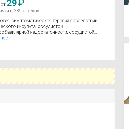
29
₽
 от
ичии в 389 аптеках
огия: симптоматическая терапия последствий
еского инсульта, сосудистой
робазилярной недостаточности, сосудистой
ии, атеросклероза сосудов головного мозга,
бнее
авматической, гипертонической энцефалопатии.
мология: хронические сосудистые заболевания
и и сосудистой оболочки глаза. Отология:
ие слуха перцептивного типа, болезнь Меньера,
ие шума в ушах.