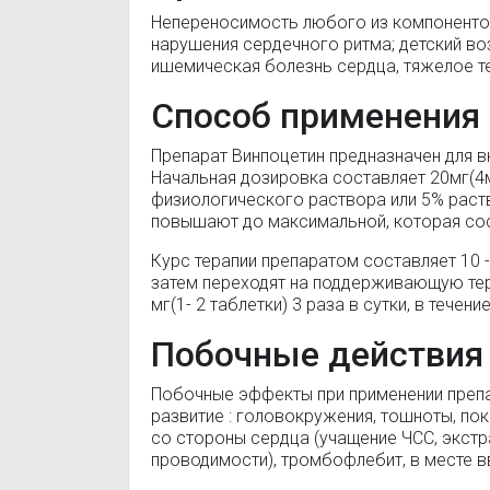
Непереносимость любого из компонентов
нарушения сердечного ритма; детский во
ишемическая болезнь сердца, тяжелое т
Способ применения 
Препарат Винпоцетин предназначен для в
Начальная дозировка составляет 20мг(4мл
физиологического раствора или 5% раств
повышают до максимальной, которая сост
Курс терапии препаратом составляет 10 -
затем переходят на поддерживающую тера
мг(1- 2 таблетки) 3 раза в сутки, в течен
Побочные действия
Побочные эффекты при применении преп
развитие : головокружения, тошноты, по
со стороны сердца (учащение ЧСС, экст
проводимости), тромбофлебит, в месте в