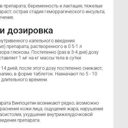
 препарата; беременность и лактация; тяжелые
зраст; острая стадия геморрагического инсульта;
ечение.
и дозировка
нутривенного капельного введения.
) препарата, растворенного в 0.5-1 л
ора глюкозы. Постепенно (раз в 3-4 дня) дозу
авляет 1 мг на кг массы тела в сутки.
 14 дней, после этого дозу постепенно снижают,
пию, в форме таблеток. Назначают по 5 - 10
ие длительного времени.
арата Винпоцетин возникают редко, возможно
краснения кожи лица, ощущения жара, нарушения
расистолия, ухудшение внутрижелудочковой
ведения препарата.