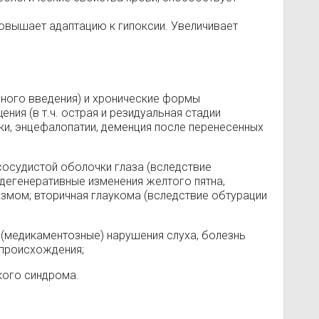
повышает адаптацию к гипоксии. Увеличивает
ного введения) и хронические формы
ия (в т.ч. острая и резидуальная стадии
ки, энцефалопатии, деменция после перенесенных
сосудистой оболочки глаза (вследствие
 дегенеративные изменения желтого пятна,
змом; вторичная глаукома (вследствие обтурации
 (медикаментозные) нарушения слуха, болезнь
 происхождения;
кого синдрома.