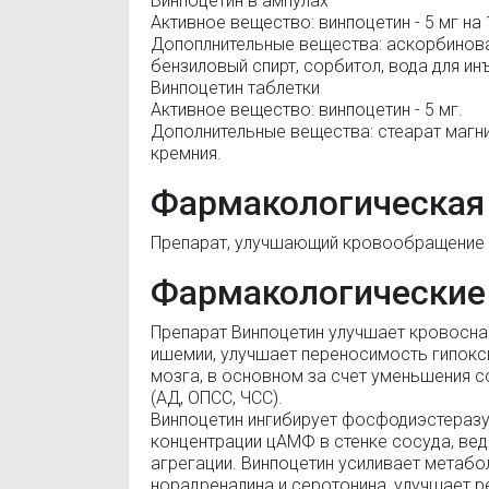
Винпоцетин в ампулах
Активное вещество: винпоцетин - 5 мг на 
Допоплнительные вещества: аскорбиновая
бензиловый спирт, сорбитол, вода для ин
Винпоцетин таблетки
Активное вещество: винпоцетин - 5 мг.
Дополнительные вещества: стеарат магния
кремния.
Фармакологическая
Препарат, улучшающий кровообращение 
Фармакологические
Препарат Винпоцетин улучшает кровосна
ишемии, улучшает переносимость гипокс
мозга, в основном за счет уменьшения с
(АД, ОПСС, ЧСС).
Винпоцетин ингибирует фосфодиэстеразу
концентрации цАМФ в стенке сосуда, вед
агрегации. Винпоцетин усиливает метабо
норадреналина и серотонина, улучшает р