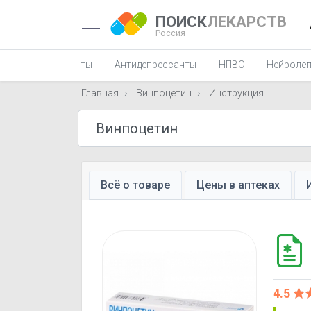
ПОИСК
ЛЕКАРСТВ
Россия
Миорелаксанты
Антидепрессанты
НПВС
Нейролеп
Главная
Винпоцетин
Инструкция
Всё о товаре
Цены в аптеках
4.5