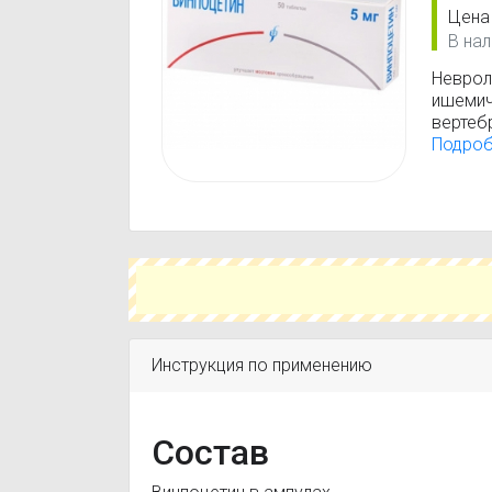
Цена
В нал
Неврол
ишемич
вертеб
деменц
Подро
посттр
Офталь
сетчатк
снижен
ощущен
Инструкция по применению
Состав