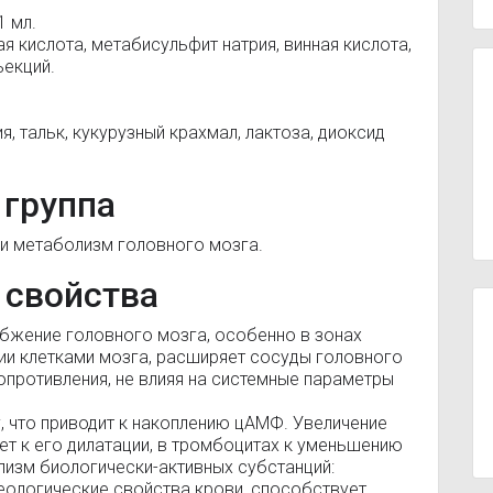
1 мл.
 кислота, метабисульфит натрия, винная кислота,
ъекций.
, тальк, кукурузный крахмал, лактоза, диоксид
 группа
и метаболизм головного мозга.
 свойства
бжение головного мозга, особенно в зонах
ии клетками мозга, расширяет сосуды головного
опротивления, не влияя на системные параметры
, что приводит к накоплению цАМФ. Увеличение
ет к его дилатации, в тромбоцитах к уменьшению
лизм биологически-активных субстанций:
еологические свойства крови, способствует