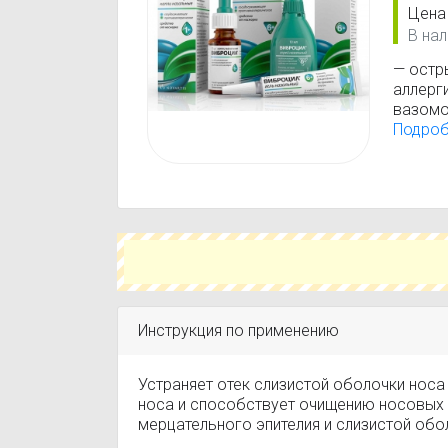
Цена
В нал
— остры
аллерги
вазомо
хрониче
Подро
вспомо
хирург
устран
придат
вмешат
Инструкция по применению
Устраняет отек слизистой оболочки носа
носа и способствует очищению носовых 
мерцательного эпителия и слизистой обо