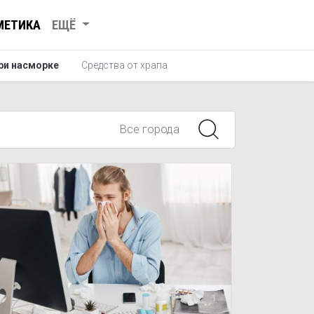
МЕТИКА
ЕЩЁ
ри насморке
Средства от храпа
Все города