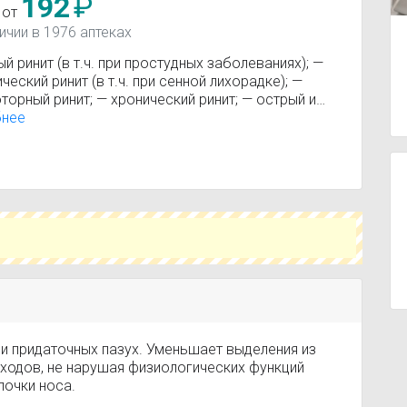
192
₽
 от
ичии в 1976 аптеках
й ринит (в т.ч. при простудных заболеваниях); —
ческий ринит (в т.ч. при сенной лихорадке); —
торный ринит; — хронический ринит; — острый и
ский синусит; — острый средний отит (в качестве
бнее
гательного средства); — подготовка к
ическим вмешательствам в области носа и
ение отека слизистой оболочки носа и
очных пазух после хирургического
ельства в этой области.
 и придаточных пазух. Уменьшает выделения из
ходов, не нарушая физиологических функций
лочки носа.