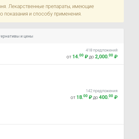
овня. Лекарственные препараты, имеющие
по показания и способу применения.
тернативы и цены
418 предложений
00
00
14
.
₽
2,000
.
₽
от
до
142 предложения
00
00
18
.
₽
400
.
₽
от
до