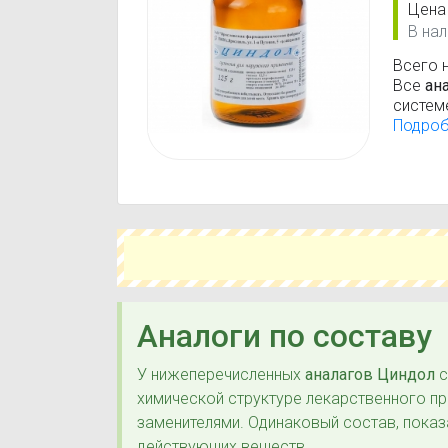
Цена
В нал
Всего 
Все
ан
систем
(анато
Подро
Дейст
Аналоги по составу
У нижеперечисленных
аналагов Циндол
с
химической структуре лекарственного п
заменителями. Одинаковый состав, показ
действующих веществ.