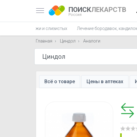
ПОИСК
ЛЕКАРСТВ
Россия
ых заболеваний кожи и слизистых
Лечение бородавок, кандило
Главная
Циндол
Аналоги
Всё о товаре
Цены в аптеках