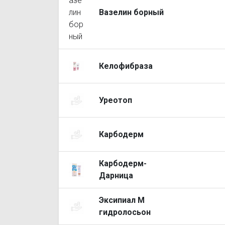
Вазелин борный
Келофибраза
Уреотоп
Карбодерм
Карбодерм-
Дарница
Эксипиал М
гидролосьон