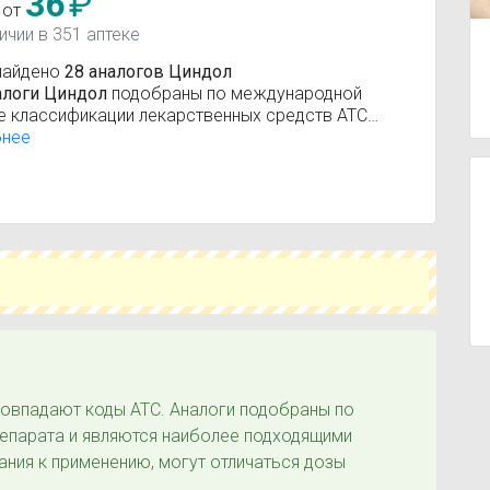
36
₽
 от
ичии в 351 аптеке
найдено
28 аналогов Циндол
алоги Циндол
подобраны по международной
е классификации лекарственных средств АТС
мо-терапевтическо-химическая классификация).
бнее
вующие вещества:
Цинка препараты
овпадают коды ATC. Аналоги подобраны по
репарата и являются наиболее подходящими
ания к применению, могут отличаться дозы