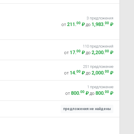
3 предложения
00
00
211
.
₽
1,983
.
₽
от
до
110 предложений
00
00
17
.
₽
2,200
.
₽
от
до
251 предложение
00
00
14
.
₽
2,000
.
₽
от
до
1 предложение
00
00
800
.
₽
800
.
₽
от
до
предложения не найдены