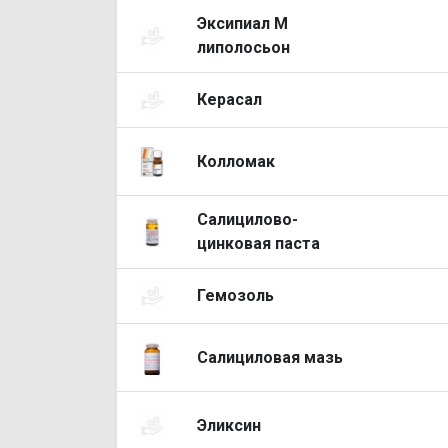
Эксипиал М
липолосьон
Керасал
Колломак
Салицилово-
цинковая паста
Гемозоль
Салициловая мазь
Эликсин