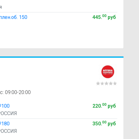
я
00
лен.об. 150
445
.
руб
с: 09:00-20:00
00
№100
220
.
руб
РОССИЯ
00
№180
350
.
руб
РОССИЯ