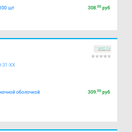
00
100 шт
308
.
руб
0-31-XX
00
ночной оболочкой
309
.
руб