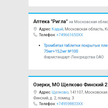
Аптека "Ригла"
на Московская обла
Адрес:
Кадый
,
Московская область, Ко
Телефон:
+749661650XX
Тромбитал таблетки покрытые пле
75мг+15,2мг №100
Фармстандарт-Лексредства ОАО
Озерки, МО Щелково Финский 2
Адрес:
Щелково
,
141107, Московская 
Финский, д. 2, помещ. 3
Телефон:
+749598833XX