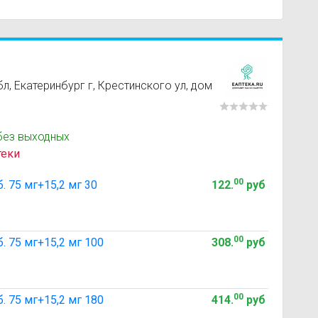
, Екатеринбург г, Крестинского ул, дом
без выходных
теки
00
. 75 мг+15,2 мг 30
122
.
руб
00
. 75 мг+15,2 мг 100
308
.
руб
00
. 75 мг+15,2 мг 180
414
.
руб