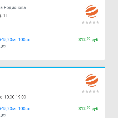
на Родионова
. 11
00
г+15,20мг 100шт
312
.
руб
ция
а
с: 10:00-19:00
00
г+15,20мг 100шт
312
.
руб
ция