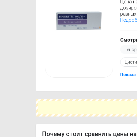
Цена н
дозиро
разных 
Теноре
Подро
стоимо
только
Перед 
Смотри
инстру
Тенор
против
подобр
Цисти
вещест
Чтобы 
свой г
Показа
сэконо
цене и 
Почему стоит сравнить цены на