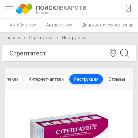
ПОИСК
ЛЕКАРСТВ
Россия
Антибиотики
Антисептики
Диагностические препара
Главная
Стрептатест
Инструкция
 аптеках
Интернет-аптеки
Инструкция
Отзывы