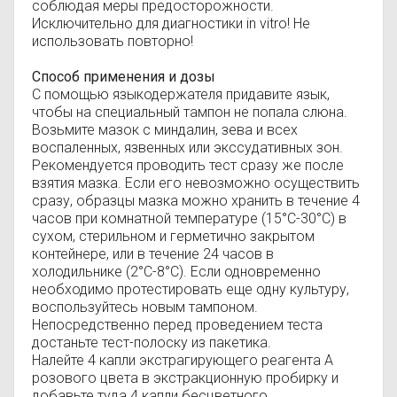
соблюдая меры предосторожности.
Исключительно для диагностики in vitro! Не
использовать повторно!
Способ применения и дозы
С помощью языкодержателя придавите язык,
чтобы на специальный тампон не попала слюна.
Возьмите мазок с миндалин, зева и всех
воспаленных, язвенных или экссудативных зон.
Рекомендуется проводить тест сразу же после
взятия мазка. Если его невозможно осуществить
сразу, образцы мазка можно хранить в течение 4
часов при комнатной температуре (15°C-30°C) в
сухом, стерильном и герметично закрытом
контейнере, или в течение 24 часов в
холодильнике (2°C-8°C). Если одновременно
необходимо протестировать еще одну культуру,
воспользуйтесь новым тампоном.
Непосредственно перед проведением теста
достаньте тест-полоску из пакетика.
Налейте 4 капли экстрагирующего реагента А
розового цвета в экстракционную пробирку и
добавьте туда 4 капли бесцветного