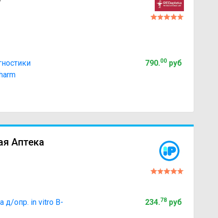
"
00
гностики
790
.
руб
harm
ая Аптека
78
д/опр. in vitro B-
234
.
руб