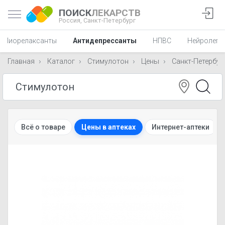
ПОИСК
ЛЕКАРСТВ
Россия,
Санкт-Петербург
Миорелаксанты
Антидепрессанты
НПВС
Нейролепт
Главная
Каталог
Стимулотон
Цены
Санкт-Петербур
Всё о товаре
Цены в аптеках
Интернет-аптеки