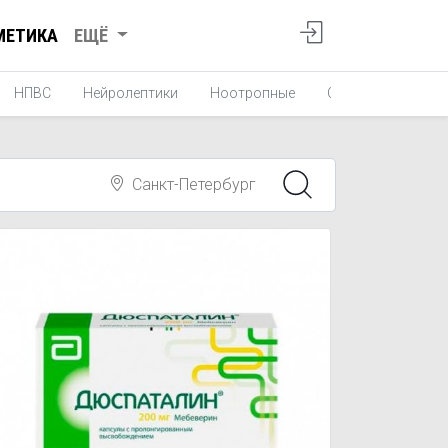
МЕТИКА
ЕЩЁ
НПВС
Нейролептики
Ноотропные
Средства от укач
Санкт-Петербург