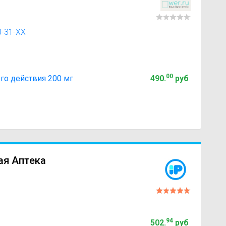
0-31-XX
00
го действия 200 мг
490
.
руб
ая Аптека
94
502
.
руб