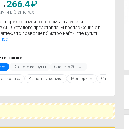
266.4
₽
 от
ичии в 3 аптеках
а Спарекс зависит от формы выпуска и
вки. В каталоге представлены предложения от
аптек, что позволяет быстро найти, где купить
с по минимальной цене. Информация о стоимости
бнее
рно обновляется, поэтому вы видите только
ьные данные.
покупкой рекомендуется ознакомиться с
те также:
кцией по применению, показаниями и
екс
Спарекс капсулы
Спарекс 200 мг
опоказаниями. При необходимости вы можете
ать аналоги Спарекс с похожим действующим
ая колика
Кишечная колика
Метеоризм
Спазм органо
вом или более доступной ценой.
купить Спарекс в ближайшей аптеке, укажите
ород и сравните предложения. Это поможет
мить время и выбрать оптимальный вариант по
наличию.