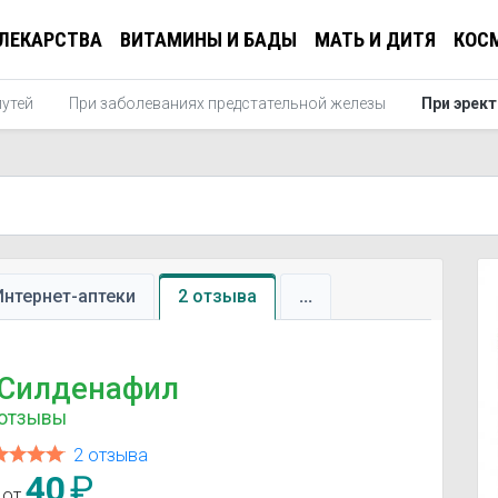
ЛЕКАРСТВА
ВИТАМИНЫ И БАДЫ
МАТЬ И ДИТЯ
КОС
путей
При заболеваниях предстательной железы
При эрек
Интернет-аптеки
2 отзыва
...
Силденафил
отзывы
2 отзыва
40
₽
 от