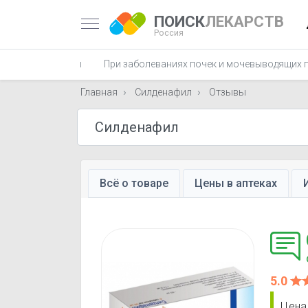
ПОИСК
ЛЕКАРСТВ
Россия
онные препараты
При заболеваниях почек и мочевыводящих 
Главная
Силденафил
Отзывы
Всё о товаре
Цены в аптеках
5.0
Цена