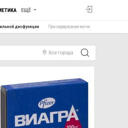
МЕТИКА
ЕЩЁ
тильной дисфункции
При недержании мочи
Все города