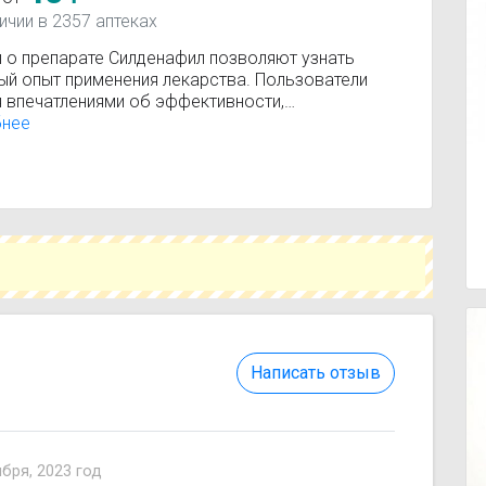
ичии в 2357 аптеках
 о препарате Силденафил позволяют узнать
ый опыт применения лекарства. Пользователи
я впечатлениями об эффективности,
имости и результатах лечения. Помните, что
бнее
 носят ознакомительный характер и не заменяют
ьтацию врача.
Написать отзыв
ября, 2023 год