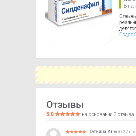
В нал
Отзывы
реальн
делятс
перенос
Подро
отзывы
консул
Отзывы
5.0
на основании 2 отзыва
Татьяна Кныш
27 но