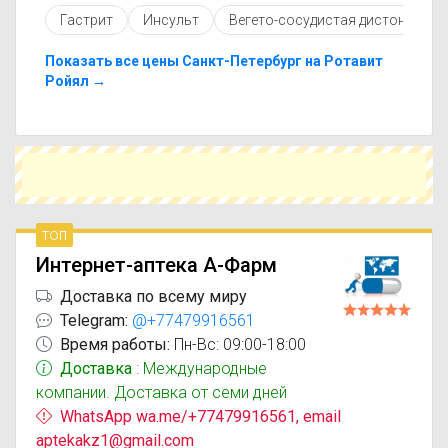
противопоказаниями. При необходимости вы
Гастрит
Инсульт
Вегето-сосудистая дистония
можете подобрать аналоги Ротавит Кальциум с
похожим действующим веществом или более
доступной ценой.
Показать все цены Санкт-Петербург на Ротавит
Чтобы купить Ротавит Кальциум в ближайшей
Ройял →
аптеке, укажите свой город и сравните
предложения. Это поможет сэкономить время
и выбрать оптимальный вариант по цене и
наличию.
топ
Интернет-аптека А-Фарм
Доставка по всему миру
Telegram:
@+77479916561
Время работы:
Пн-Вс: 09:00-18:00
Доставка
: Международные
компании. Доставка от семи дней
WhatsApp wa.me/+77479916561, email
aptekakz1@gmail.com