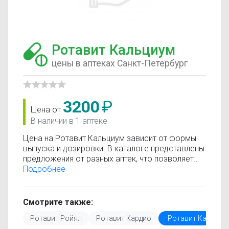
Ротавит Кальциум
цены в аптеках Санкт-Петербург
3200
₽
Цена от
В наличии в 1 аптеке
Цена на Ротавит Кальциум зависит от формы
выпуска и дозировки. В каталоге представлены
предложения от разных аптек, что позволяет
быстро найти, где купить Ротавит Кальциум по
Подробнее
минимальной цене. Информация о стоимости
регулярно обновляется, поэтому вы видите
только актуальные данные.
Смотрите также:
Перед покупкой рекомендуется ознакомиться с
Ротавит Ройял
Ротавит Кардио
Ротавит Кальциу
инструкцией по применению, показаниями и