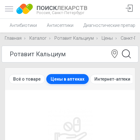
ПОИСК
ЛЕКАРСТВ
Россия,
Санкт-Петербург
Антибиотики
Антисептики
Диагностические препара
Главная
Каталог
Ротавит Кальциум
Цены
Санкт-Пе
Всё о товаре
Цены в аптеках
Интернет-аптеки