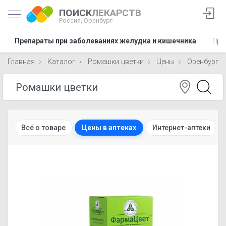
ПОИСК
ЛЕКАРСТВ
Россия,
Оренбург
Препараты при заболеваниях желудка и кишечника
Пре
Главная
Каталог
Ромашки цветки
Цены
Оренбург
Всё о товаре
Цены в аптеках
Интернет-аптеки