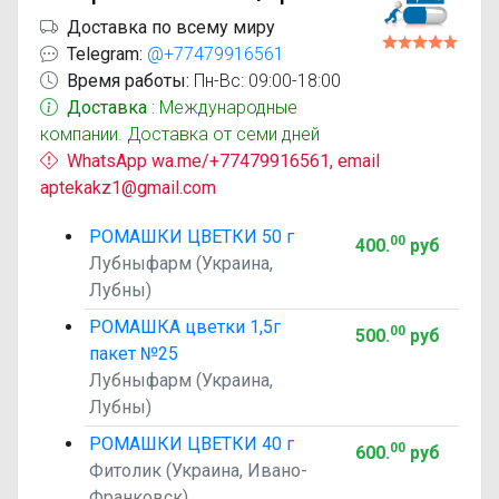
Доставка по всему миру
Telegram:
@+77479916561
Время работы:
Пн-Вс: 09:00-18:00
Доставка
: Международные
компании. Доставка от семи дней
WhatsApp wa.me/+77479916561, email
aptekakz1@gmail.com
РОМАШКИ ЦВЕТКИ 50 г
00
400
.
руб
Лубныфарм (Украина,
Лубны)
РОМАШКА цветки 1,5г
00
500
.
руб
пакет №25
Лубныфарм (Украина,
Лубны)
РОМАШКИ ЦВЕТКИ 40 г
00
600
.
руб
Фитолик (Украина, Ивано-
Франковск)