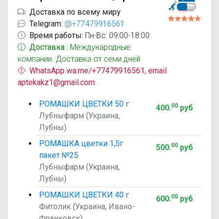
Доставка по всему миру
Telegram:
@+77479916561
Время работы:
Пн-Вс: 09:00-18:00
Доставка
: Международные
компании. Доставка от семи дней
WhatsApp wa.me/+77479916561, email
aptekakz1@gmail.com
РОМАШКИ ЦВЕТКИ 50 г
00
400
.
руб
Лубныфарм (Украина,
Лубны)
РОМАШКА цветки 1,5г
00
500
.
руб
пакет №25
Лубныфарм (Украина,
Лубны)
РОМАШКИ ЦВЕТКИ 40 г
00
600
.
руб
Фитолик (Украина, Ивано-
Франковск)