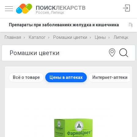
ПОИСК
ЛЕКАРСТВ
Россия,
Липецк
Препараты при заболеваниях желудка и кишечника
Пре
Главная
Каталог
Ромашки цветки
Цены
Липецк
Всё о товаре
Цены в аптеках
Интернет-аптеки