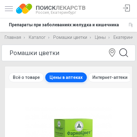
ПОИСК
ЛЕКАРСТВ
Россия,
Екатеринбург
Препараты при заболеваниях желудка и кишечника
Пре
Главная
Каталог
Ромашки цветки
Цены
Екатеринбу
Всё о товаре
Цены в аптеках
Интернет-аптеки