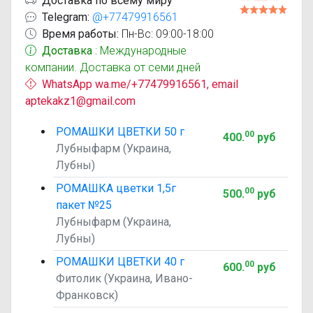
Доставка по всему миру
Telegram:
@+77479916561
Время работы:
Пн-Вс: 09:00-18:00
Доставка
: Международные
компании. Доставка от семи дней
WhatsApp wa.me/+77479916561, email
aptekakz1@gmail.com
РОМАШКИ ЦВЕТКИ 50 г
00
400
.
руб
Лубныфарм (Украина,
Лубны)
РОМАШКА цветки 1,5г
00
500
.
руб
пакет №25
Лубныфарм (Украина,
Лубны)
РОМАШКИ ЦВЕТКИ 40 г
00
600
.
руб
Фитолик (Украина, Ивано-
Франковск)