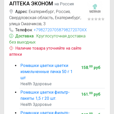
АПТЕКА ЭКОНОМ
на Россия
Адрес:
Екатеринбург
,
Россия,
Свердловская область, Екатеринбург,
улица Смазчиков, 3
Телефон:
+79827207058798272070XX
Доставка
: Круглосуточная доставка
без выходных
Наличие товара уточняйте на сайте
аптеки
Ромашки цветки цветки
00
158
.
руб
измельченные пачка 50 г 1
шт
Health Здоровье
Ромашки цветки фильтр-
00
161
.
руб
пакеты 1,5 г 20 шт.
Health Здоровье
Ромашки цветки фильтр-
00