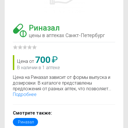
Риназал
цены в аптеках Санкт-Петербург
700
₽
Цена от
В наличии в 1 аптеке
Цена на Риназал зависит от формы выпуска и
дозировки. В каталоге представлены
предложения от разных аптек, что позволяет
быстро найти, где купить Риназал по
Подробнее
минимальной цене. Информация о стоимости
регулярно обновляется, поэтому вы видите
только актуальные данные.
Смотрите также:
Перед покупкой рекомендуется ознакомиться с
Риназал
инструкцией по применению, показаниями и