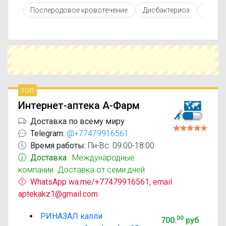
противопоказаниями. При необходимости вы
Послеродовое кровотечение
Дисбактериоз
Инфар
можете подобрать аналоги Риназал с похожим
действующим веществом или более доступной
ценой.
Чтобы купить Риназал в ближайшей аптеке,
укажите свой город и сравните предложения.
Это поможет сэкономить время и выбрать
оптимальный вариант по цене и наличию.
топ
Интернет-аптека А-Фарм
Доставка по всему миру
Telegram:
@+77479916561
Время работы:
Пн-Вс: 09:00-18:00
Доставка
: Международные
компании. Доставка от семи дней
WhatsApp wa.me/+77479916561, email
aptekakz1@gmail.com
РИНАЗАЛ капли
00
700
.
руб